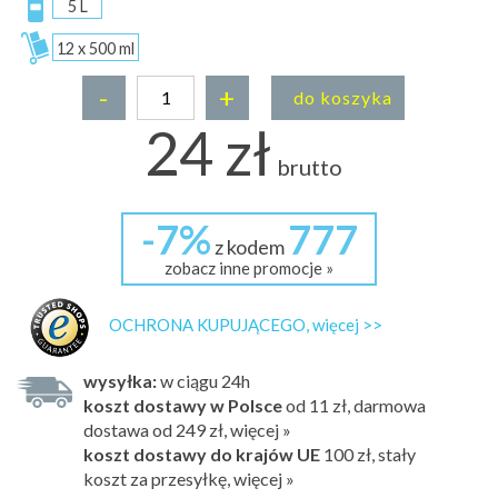
5 L
12 x 500 ml
-
+
do koszyka
24 zł
brutto
-7%
777
z kodem
zobacz inne promocje »
OCHRONA KUPUJĄCEGO, więcej >>
wysyłka:
w ciągu 24h
koszt dostawy w Polsce
od 11 zł, darmowa
dostawa od 249 zł, więcej »
koszt dostawy do krajów UE
100 zł,
stały
koszt za przesyłkę, więcej »