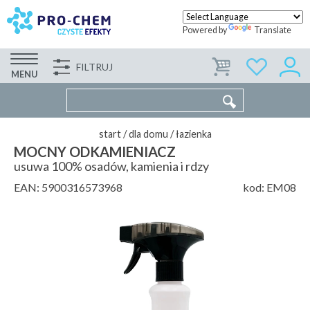
Powered by
Translate
FILTRUJ
FIRMA
WSPÓŁPRACA
KONTAKT
MENU
start
/
dla domu
/
łazienka
MOCNY ODKAMIENIACZ
usuwa 100% osadów, kamienia i rdzy
EAN:
5900316573968
kod:
EM08