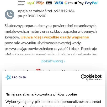
opcja zamówień tel.
692 819 164
pn-pt 8:00-16:00
Skuteczny preparat do mycia powierzchni ceramicznych,
metalowych, armatury oraz szkła, o zapachu wiosennych
kwiatów.
Usuwa rdzę i wszelkie osady wapienne
powstałe w wyniku użytkowania twardej wody,
przywracając powierzchniom czystość i blask. Penetruje
głęboko, usuwając nawet najtrudniejsze zabrudzenia bez
konieczności szorowania.
pokaż więcej »
Preparat zawiera cząsteczki srebra
, które przy
bezpieczeństwo:
karta charakterystyki
regularnym stosowaniu tworzą na czyszczonej powierzchni
arkusz składników
karta bezpieczeństwa
powłokę o silnym działaniu antybakteryjnym
producent:
PRO-CHEM
i przeciwgrzybiczym.
marka:
EFEKT MOTYLA
Niniejsza strona korzysta z plików cookie
odczyn PH:
kwaśny (1-6)
wartość PH:
1
Wykorzystujemy pliki cookie do spersonalizowania treści
pokaż więcej »
skoncentrowanie produktu:
gotowy do użytku