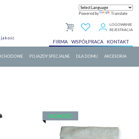
Powered by
Translate
LOGOWANIE
REJESTRACJA
 jakość
FIRMA
WSPÓŁPRACA
KONTAKT
MOCHODOWE
POJAZDY SPECJALNE
DLA DOMU
AKCESORIA
NOWOŚĆ