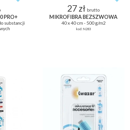
27 zł
o
brutto
0 PRO+
MIKROFIBRA BEZSZWOWA
o substancji
40 x 40 cm - 500 g/m2
owych
kod:
N283