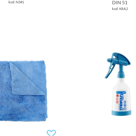
DIN 51
kod:
N341
kod:
KRA2