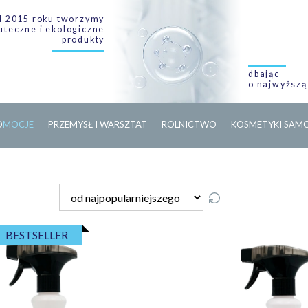
 2015 roku tworzymy
uteczne i ekologiczne
produkty
dbając
o najwyższą
O
M
O
C
J
E
PRZEMYSŁ I WARSZTAT
ROLNICTWO
KOSMETYKI SA
BESTSELLER