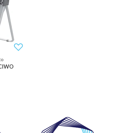
to
ŚCIWO