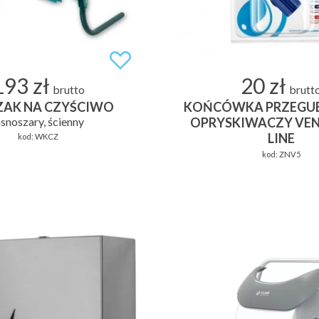
193 zł
20 zł
brutto
brutt
ZAK NA CZYŚCIWO
KOŃCÓWKA PRZEGU
asnoszary, ścienny
OPRYSKIWACZY VEN
LINE
kod:
WKCZ
kod:
ZNV5