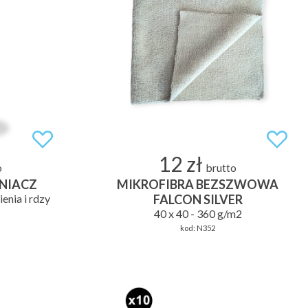
12 zł
o
brutto
NIACZ
MIKROFIBRA BEZSZWOWA
nia i rdzy
FALCON SILVER
40 x 40 - 360 g/m2
kod:
N352