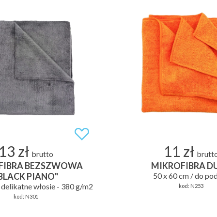
13 zł
11 zł
brutto
brutt
FIBRA BEZSZWOWA
MIKROFIBRA D
BLACK PIANO"
50 x 60 cm / do po
 delikatne włosie - 380 g/m2
kod:
N253
kod:
N301