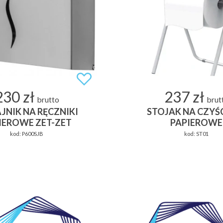
230 zł
237 zł
brutto
brut
JNIK NA RĘCZNIKI
STOJAK NA CZY
IEROWE ZET-ZET
PAPIEROWE
kod:
P600SJB
kod:
ST01