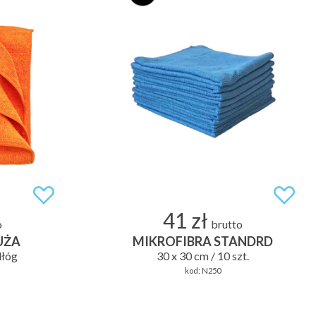
41 zł
o
brutto
UŻA
MIKROFIBRA STANDRD
dłóg
30 x 30 cm / 10 szt.
kod:
N250