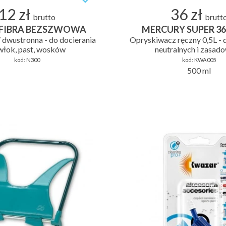
12 zł
36 zł
brutto
brutt
FIBRA BEZSZWOWA
MERCURY SUPER 36
/ dwustronna - do docierania
Opryskiwacz ręczny 0,5L - d
łok, past, wosków
neutralnych i zasad
kod:
N300
kod:
KWA005
500 ml