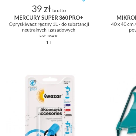
39 zł
brutto
MERCURY SUPER 360 PRO+
MIKRO
Opryskiwacz ręczny 1L - do substancji
40 x 40 cm 
neutralnych i zasadowych
pow
kod:
KWA10
1 L