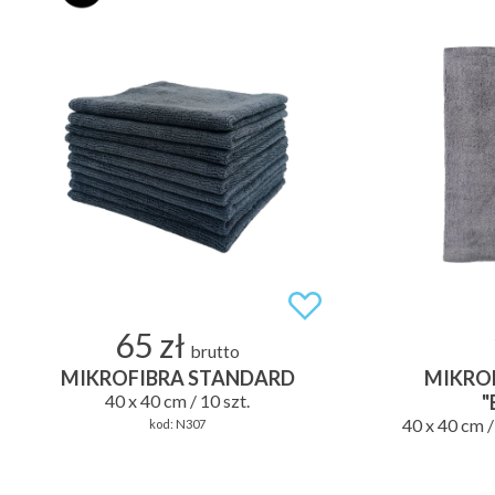
65 zł
brutto
MIKROFIBRA STANDARD
MIKRO
40 x 40 cm / 10 szt.
"
40 x 40 cm /
kod:
N307