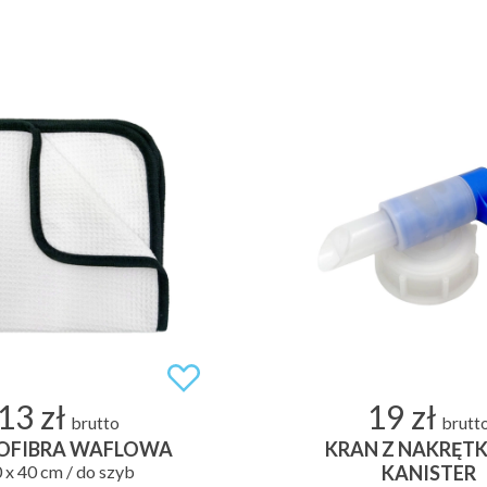
13 zł
19 zł
brutto
brutt
OFIBRA WAFLOWA
KRAN Z NAKRĘTK
 x 40 cm / do szyb
KANISTER