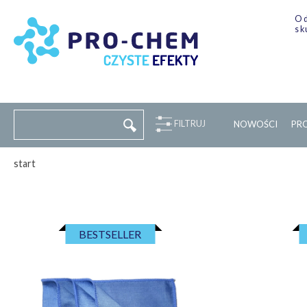
Od
sk
FILTRUJ
NOWOŚCI
P
R
start
BESTSELLER