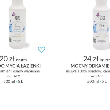
20 zł
24 zł
brutto
brutt
DO MYCIA ŁAZIENKI
MOCNY ODKAMIE
amień i osady wapienne
usuwa 100% osadów, kamie
kod:
EM02
kod:
EM08
500 ml
5 L
500 ml
5 L