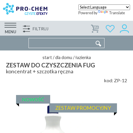
Powered by
Translate
FILTRUJ
FIRMA
WSPÓŁPRACA
KONTAKT
MENU
start
/
dla domu
/
łazienka
ZESTAW DO CZYSZCZENIA FUG
koncentrat + szczotka ręczna
kod:
ZP-12
NOWOŚĆ
ZESTAW PROMOCYJNY