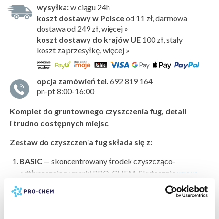
wysyłka:
w ciągu 24h
koszt dostawy w Polsce
od 11 zł, darmowa
dostawa od 249 zł, więcej »
koszt dostawy do krajów UE
100 zł,
stały
koszt za przesyłkę, więcej »
opcja zamówień tel.
692 819 164
pn-pt 8:00-16:00
Komplet do gruntownego czyszczenia fug, detali
i trudno dostępnych miejsc.
Zestaw do czyszczenia fug składa się z:
BASIC
— skoncentrowany środek czyszcząco-
odtłuszczający marki PRO-CHEM. Skutecznie
usuwa
pokaż więcej »
uporczywe zabrudzenia z fug
, posadzek, elewacji, kostki
brukowej, tarasów, powierzchni szklanych czy mieszkań
producent:
PRO-CHEM
po remoncie. Idealny tam, gdzie potrzebne jest dokładne
marka:
PRO-CHEM