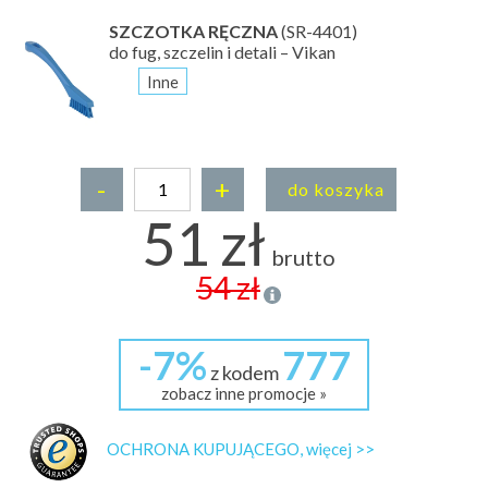
SZCZOTKA RĘCZNA
(SR-4401)
do fug, szczelin i detali – Vikan
Inne
-
+
do koszyka
51 zł
brutto
54 zł
-7%
777
z kodem
zobacz inne promocje »
OCHRONA KUPUJĄCEGO, więcej >>