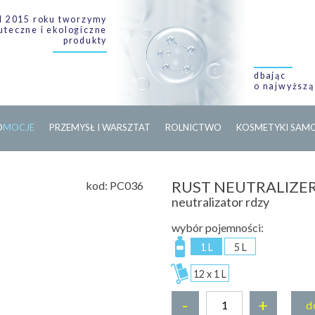
 2015 roku tworzymy
uteczne i ekologiczne
produkty
dbając
o najwyższą
O
M
O
C
J
E
PRZEMYSŁ I WARSZTAT
ROLNICTWO
KOSMETYKI SA
RUST NEUTRALIZE
kod:
PC036
neutralizator rdzy
wybór pojemności:
1 L
5 L
12 x 1 L
-
+
d