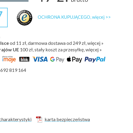
7
OCHRONA KUPUJĄCEGO, więcej >>
h
lsce
od 11 zł, darmowa dostawa od 249 zł, więcej »
rajów UE
100 zł,
stały koszt za przesyłkę, więcej »
692 819 164
charakterystyki
karta bezpieczeństwa