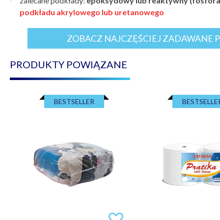
zalecane podkłady:
epoksydowy lub reaktywny (fosfor
podkładu akrylowego lub uretanowego
ZOBACZ NAJCZĘŚCIEJ ZADAWANE P
PRODUKTY POWIĄZANE
BESTSELLER
BESTSELLE