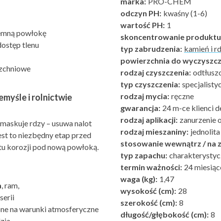
marka:
PRO-CHEM
odczyn PH:
kwaśny (1-6)
wartość PH:
1
ciemną powłokę
skoncentrowanie produktu
dostęp tlenu
typ zabrudzenia:
kamień i r
powierzchnia do wyczyszcz
rzchniowe
rodzaj czyszczenia:
odtłuszc
typ czyszczenia:
specjalisty
rodzaj mycia:
ręczne
myśle i rolnictwie
gwarancja:
24 m-ce klienci d
rodzaj aplikacji:
zanurzenie 
 maskuje rdzy – usuwa nalot
rodzaj mieszaniny:
jednolita
Jest to niezbędny etap przed
stosowanie wewnątrz / na z
otu korozji pod nową powłoką.
typ zapachu:
charakterystyc
termin ważności:
24 miesiąc
waga (kg):
1,47
a
, ram,
wysokość (cm):
28
serii
szerokość (cm):
8
one na warunki atmosferyczne
długość/głębokość (cm):
8
zia