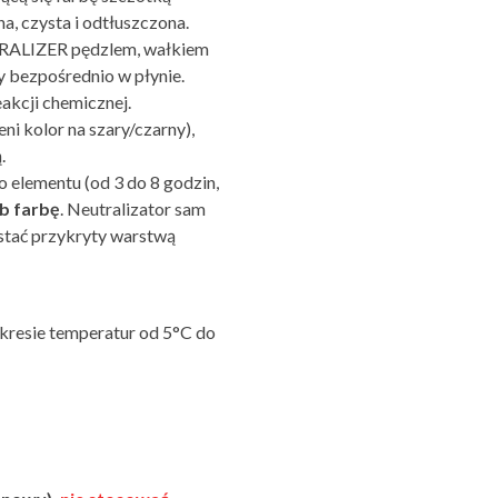
a, czysta i odtłuszczona.
TRALIZER pędzlem, wałkiem
y bezpośrednio w płynie.
eakcji chemicznej.
i kolor na szary/czarny),
.
elementu (od 3 do 8 godzin,
b farbę
. Neutralizator sam
ostać przykryty warstwą
kresie temperatur od 5°C do