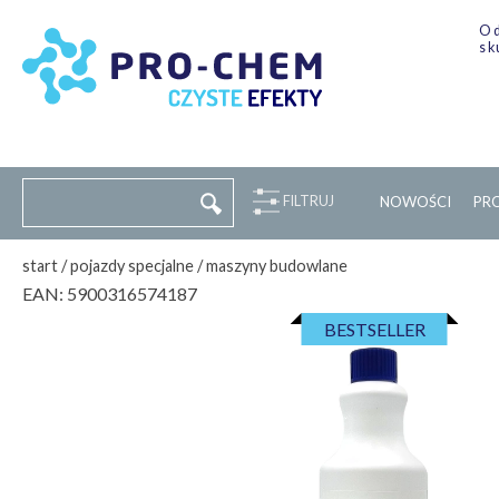
Od
sk
FILTRUJ
NOWOŚCI
P
R
start
/
pojazdy specjalne
/
maszyny budowlane
EAN:
5900316574187
BESTSELLER