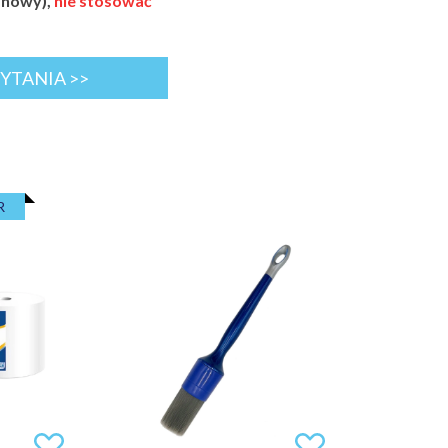
anowy),
nie stosować
YTANIA >>
R