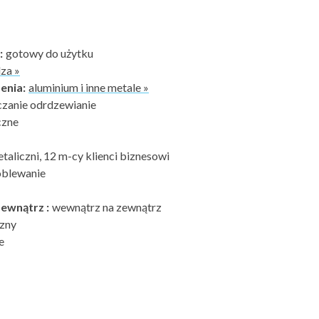
:
gotowy do użytku
dza »
enia:
aluminium i inne metale »
zanie odrdzewianie
czne
etaliczni, 12 m-cy klienci biznesowi
oblewanie
ewnątrz :
wewnątrz na zewnątrz
zny
e