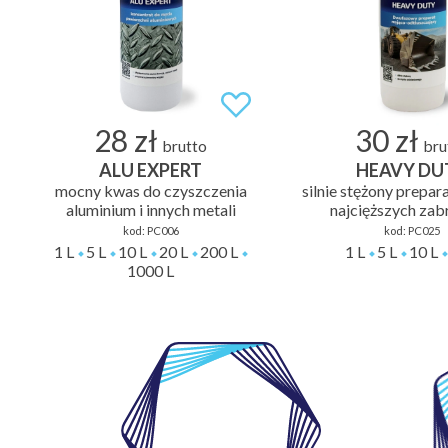
28 zł
30 zł
brutto
bru
ALU EXPERT
HEAVY DU
mocny kwas do czyszczenia
silnie stężony prepar
aluminium i innych metali
najcięższych za
kod:
PC006
kod:
PC025
1 L
5 L
10 L
20 L
200 L
1 L
5 L
10 L
1000 L
WŁASNE
LABORATORIUM