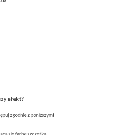
szy efekt?
tępuj zgodnie z poniższymi
zącą się farbę szczotką