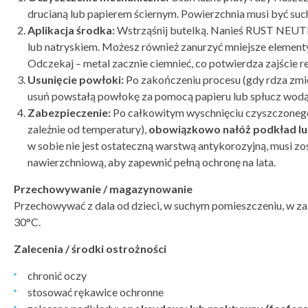
drucianą lub papierem ściernym. Powierzchnia musi być such
Aplikacja środka:
Wstrząśnij butelką. Nanieś RUST NEU
lub natryskiem. Możesz również zanurzyć mniejsze element
Odczekaj – metal zacznie ciemnieć, co potwierdza zajście r
Usunięcie powłoki:
Po zakończeniu procesu (gdy rdza zmien
usuń powstałą powłokę za pomocą papieru lub spłucz wodą
Zabezpieczenie:
Po całkowitym wyschnięciu czyszczonego 
zależnie od temperatury),
obowiązkowo nałóż podkład lu
w sobie nie jest ostateczną warstwą antykorozyjną, musi z
nawierzchniową, aby zapewnić pełną ochronę na lata.
Przechowywanie / magazynowanie
Przechowywać z dala od dzieci, w suchym pomieszczeniu, w za
30°C.
Zalecenia / środki ostrożności
chronić oczy
stosować rękawice ochronne