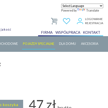
Powered by
Translate
LOGOWANIE
REJESTRACJA
 jakość
FIRMA
WSPÓŁPRACA
KONTAKT
MOCHODOWE
POJAZDY SPECJALNE
DLA DOMU
AKCESORIA
R
47 zł
o koszyka
brutto