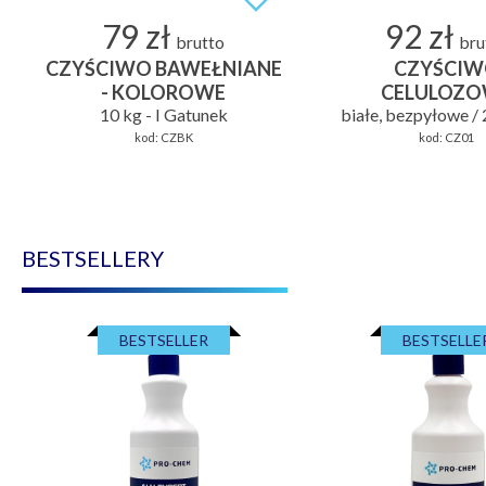
79 zł
92 zł
brutto
bru
CZYŚCIWO BAWEŁNIANE
CZYŚCI
- KOLOROWE
CELULOZ
10 kg - I Gatunek
białe, bezpyłowe / 
kod:
CZBK
kod:
CZ01
BESTSELLERY
BESTSELLER
BESTSELLE