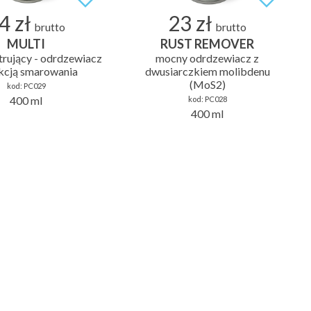
4 zł
23 zł
brutto
brutto
MULTI
RUST REMOVER
trujący - odrdzewiacz
mocny odrdzewiacz z
nkcją smarowania
dwusiarczkiem molibdenu
(MoS2)
kod:
PC029
400 ml
kod:
PC028
400 ml