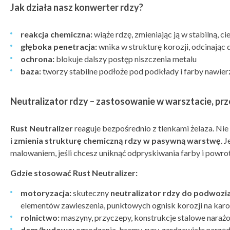
Jak działa nasz konwerter rdzy?
reakcja chemiczna:
wiąże rdzę, zmieniając ją w stabilną, 
głęboka penetracja:
wnika w strukturę korozji, odcinając 
ochrona:
blokuje dalszy postęp niszczenia metalu
baza:
tworzy stabilne podłoże pod podkłady i farby nawie
Neutralizator rdzy – zastosowanie w warsztacie, prze
Rust Neutralizer
reaguje bezpośrednio z tlenkami żelaza. Nie
i
zmienia strukturę chemiczną rdzy w pasywną warstwę
. 
malowaniem, jeśli chcesz uniknąć odpryskiwania farby i powr
Gdzie stosować Rust Neutralizer:
motoryzacja:
skuteczny
neutralizator rdzy do podwozi
elementów zawieszenia, punktowych ognisk korozji na karo
rolnictwo:
maszyny, przyczepy, konstrukcje stalowe naraż
dom/budowa:
ogrodzenia, bramy, rury, zardzewiałe narzęd