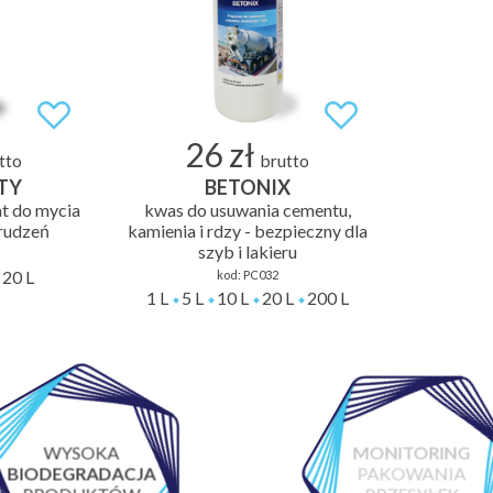
26 zł
tto
brutto
TY
BETONIX
at do mycia
kwas do usuwania cementu,
brudzeń
kamienia i rdzy - bezpieczny dla
szyb i lakieru
20 L
kod:
PC032
1 L
5 L
10 L
20 L
200 L
WYSOKA
MONITORING
BIODEGRADACJA
PAKOWANIA