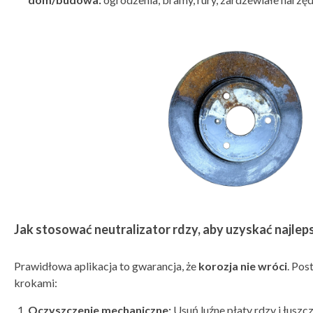
Jak stosować neutralizator rdzy, aby uzyskać najlep
Prawidłowa aplikacja to gwarancja, że
korozja nie wróci
. Pos
krokami:
Oczyszczenie mechaniczne:
Usuń luźne płaty rdzy i łuszc