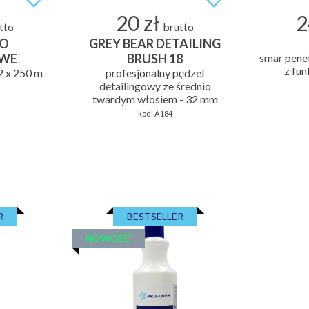
20 zł
2
tto
brutto
WO
GREY BEAR DETAILING
OWE
BRUSH 18
smar pene
z fu
2 x 250 m
profesjonalny pędzel
detailingowy ze średnio
twardym włosiem - 32 mm
kod:
A184
R
BESTSELLER
NOWOŚĆ