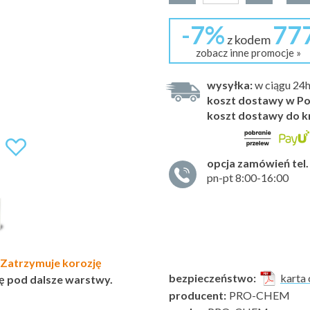
-7%
77
z kodem
zobacz inne promocje »
wysyłka:
w ciągu 24
koszt dostawy w Po
koszt dostawy do k
opcja zamówień tel.
pn-pt 8:00-16:00
Zatrzymuje korozję
bezpieczeństwo:
karta 
ę pod dalsze warstwy.
producent:
PRO-CHEM