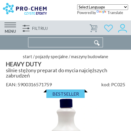
Powered by
Translate
FILTRUJ
FIRMA
WSPÓŁPRACA
KONTAKT
MENU
start
/
pojazdy specjalne
/
maszyny budowlane
HEAVY DUTY
silnie stężony preparat do mycia najcięższych
zabrudzeń
EAN:
5900316571759
kod:
PC025
BESTSELLER