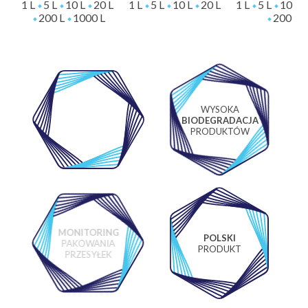
1 L
5 L
10 L
20 L
1 L
5 L
10 L
20 L
1 L
5 L
10 L
200 L
1000 L
200 L
WYSOKA
WŁASNE
BIODEGRADACJA
LABORATORIUM
PRODUKTÓW
MONITORING
POLSKI
PAKOWANIA
PRODUKT
PRZESYŁEK