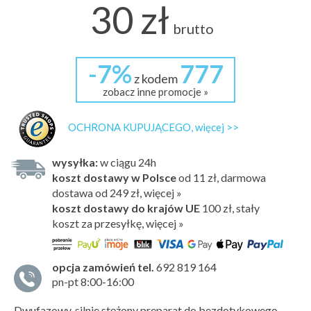
30 zł
brutto
-7%
777
z kodem
zobacz inne promocje »
OCHRONA KUPUJĄCEGO, więcej >>
wysyłka:
w ciągu 24h
koszt dostawy w Polsce
od 11 zł, darmowa
dostawa od 249 zł, więcej »
koszt dostawy do krajów UE
100 zł,
stały
koszt za przesyłkę, więcej »
opcja zamówień tel.
692 819 164
pn-pt 8:00-16:00
Dwufazowy, silnie stężony preparat do bezdotykowego