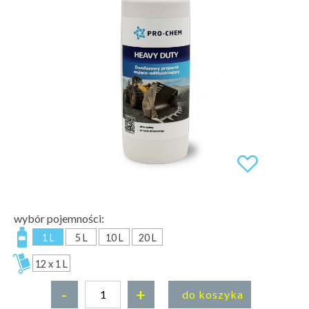
wybór pojemności:
1 L
5 L
10 L
20 L
12 x 1 L
-
+
do koszyka