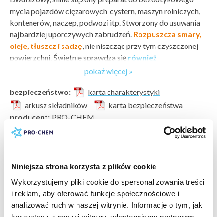
mycia pojazdów ciężarowych, cystern, maszyn rolniczych,
kontenerów, naczep, podwozi itp. Stworzony do usuwania
najbardziej uporczywych zabrudzeń.
Rozpuszcza smary,
oleje, tłuszcz i sadzę
, nie niszcząc przy tym czyszczonej
powierzchni. Świetnie sprawdza się
również
do czyszczenia podzespołów i części mechanicznych
.
pokaż więcej »
Może być nakładany opryskiem lub pianownicą.
bezpieczeństwo:
karta charakterystyki
Sposób użycia
arkusz składników
karta bezpieczeństwa
Nanieść roztwór na czyszczoną powierzchnię za pomocą
producent:
PRO-CHEM
dowolnego urządzenia ciśnieniowego lub pianującego
marka:
PRO-CHEM
i pozostawić na 1 - 3 min. Spłukać wodą pod wysokim
odczyn PH:
zasadowy (8-14)
ciśnieniem. Spłukiwanie przeprowadzać od dołu do góry,
wartość PH:
12
aby nie spłukać piany z dolnych części pojazdu bez użycia
pokaż więcej »
typ zabrudzenia:
tłuszcze »
,
zabrudzenia atmosferyczne »
,
Niniejsza strona korzysta z plików cookie
ciśnienia. W przypadku silnie zabrudzonych powierzchni
brud drogowy »
,
oleje i smary »
czynność można powtórzyć z użyciem roztworu
Wykorzystujemy pliki cookie do spersonalizowania treści
powierzchnia do wyczyszczenia:
aluminium i inne metale
o większym stężeniu oraz środka mechanicznego, np.
i reklam, aby oferować funkcje społecznościowe i
»
,
plandeki »
,
lakier samochodowy »
szczotki.
analizować ruch w naszej witrynie. Informacje o tym, jak
rodzaj czyszczenia:
gruntowne bieżące
korzystasz z naszej witryny, udostępniamy partnerom