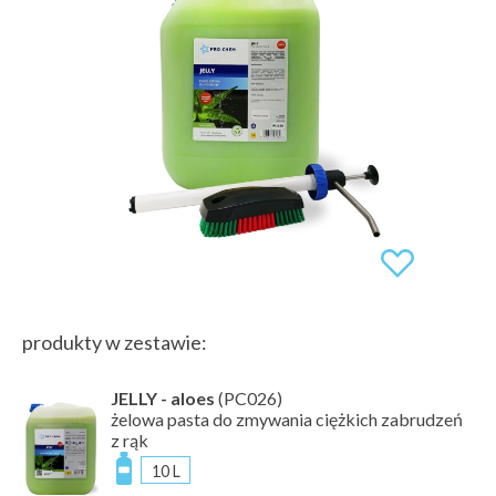
produkty w zestawie:
JELLY - aloes
(PC026)
żelowa pasta do zmywania ciężkich zabrudzeń
z rąk
10 L