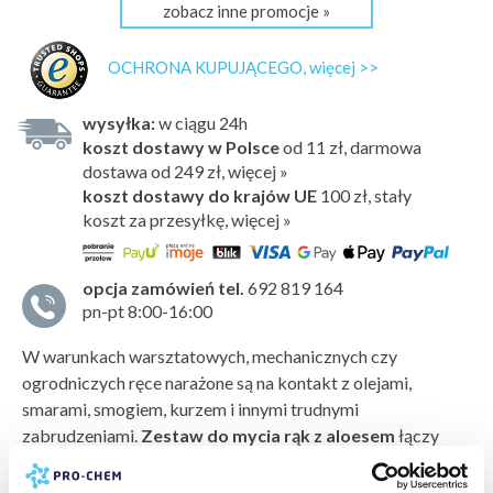
zobacz inne promocje »
OCHRONA KUPUJĄCEGO, więcej >>
wysyłka:
w ciągu 24h
koszt dostawy w Polsce
od 11 zł, darmowa
dostawa od 249 zł, więcej »
koszt dostawy do krajów UE
100 zł,
stały
koszt za przesyłkę, więcej »
opcja zamówień tel.
692 819 164
pn-pt 8:00-16:00
W warunkach warsztatowych, mechanicznych czy
ogrodniczych ręce narażone są na kontakt z olejami,
smarami, smogiem, kurzem i innymi trudnymi
zabrudzeniami.
Zestaw do mycia rąk z aloesem
łączy
moc czyszczenia z delikatnością dla skóry — zapewnia
higienę, komfort i bezpieczeństwo użytkowania.