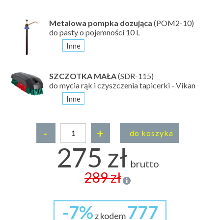
Metalowa pompka dozująca
(POM2-10)
do pasty o pojemności 10 L
Inne
SZCZOTKA MAŁA
(SDR-115)
do mycia rąk i czyszczenia tapicerki - Vikan
Inne
-
+
do koszyka
275 zł
brutto
289 zł
-7%
777
z kodem