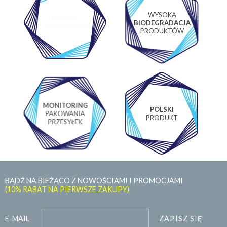
Przechowywać z dala od dzieci, w suchym pomieszczeniu,
WYSOKA
WŁASNE
w zakresie temperatur od -5°C do 30°C.
BIODEGRADACJA
LABORATORIUM
PRODUKTÓW
Zalecenia / środki ostrożności
stosować na suche ręce
unikać kontaktu z wrażliwą skórą
nie spłukiwać gorącą wodą
MONITORING
POLSKI
PAKOWANIA
PRODUKT
PRZESYŁEK
BĄDŹ NA BIEŻĄCO Z NOWOŚCIAMI I PROMOCJAMI
(10% RABAT NA PIERWSZE ZAKUPY)
ZAPISZ SIĘ
E-MAIL