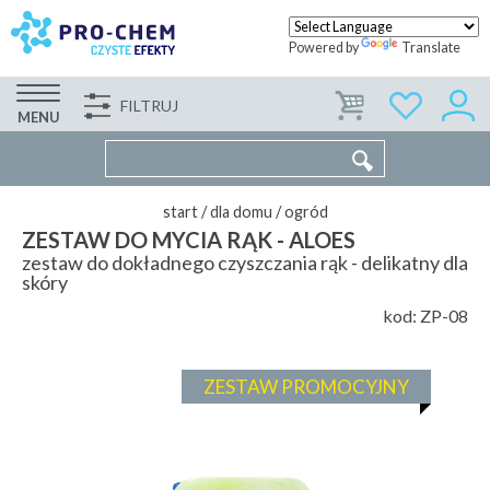
Powered by
Translate
FILTRUJ
FIRMA
WSPÓŁPRACA
KONTAKT
MENU
start
/
dla domu
/
ogród
ZESTAW DO MYCIA RĄK - ALOES
zestaw do dokładnego czyszczania rąk - delikatny dla
skóry
kod:
ZP-08
ZESTAW PROMOCYJNY