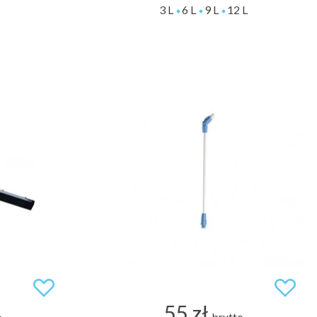
3 L
6 L
9 L
12 L
55 zł