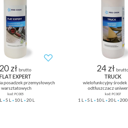
20 zł
24 zł
brutto
brutt
FLAT EXPERT
TRUCK
ia posadzek przemysłowych
wielofunkcyjny środek
i warsztatowych
odtłuszczacz uniwer
kod:
PC005
kod:
PC007
L
5 L
10 L
20 L
1 L
5 L
10 L
20 L
200