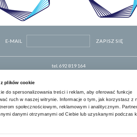
ZAPISZ SIĘ
E-MAIL
tel.
692 819 164
pn-pt 8:00-16:00
biuro
pro-chem.pl
 z plików cookie
Realizacja: KM7.pl
ie do spersonalizowania treści i reklam, aby oferować funkcje
wać ruch w naszej witrynie. Informacje o tym, jak korzystasz z 
rtnerom społecznościowym, reklamowym i analitycznym. Partn
innymi danymi otrzymanymi od Ciebie lub uzyskanymi podczas k