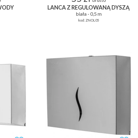
o
brutto
WODY
LANCA Z REGULOWANĄ DYSZĄ
biała - 0,5 m
kod:
ZNOL05