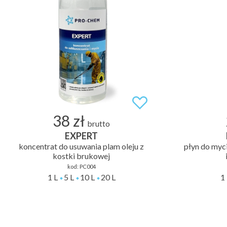
38 zł
brutto
EXPERT
koncentrat do usuwania plam oleju z
płyn do myc
kostki brukowej
kod:
PC004
1 L
5 L
10 L
20 L
1 