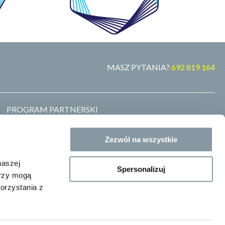
MASZ PYTANIA?
692 819 164
PROGRAM PARTNERSKI
MARKA WŁASNA
ZOSTAŃ DYSTRYBUTOREM
Zezwól na wszystkie
GDZIE KUPIĆ
BLOG
naszej
Spersonalizuj
erzy mogą
orzystania z