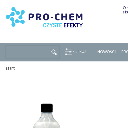
Od
sk
FILTRUJ
NOWOŚCI
P
R
start