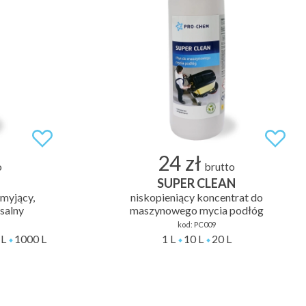
24 zł
o
brutto
SUPER CLEAN
 myjący,
niskopieniący koncentrat do
salny
maszynowego mycia podłóg
kod:
PC009
 L
1000 L
1 L
10 L
20 L