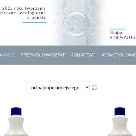
 2015 roku tworzymy
uteczne i ekologiczne
produkty
dbając
o najwyższą
O
M
O
C
J
E
PRZEMYSŁ I WARSZTAT
ROLNICTWO
KOSMETYKI SA