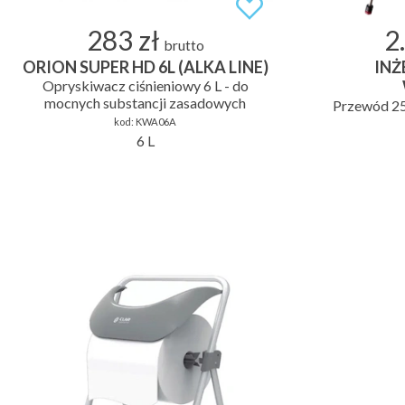
283 zł
2
brutto
ORION SUPER HD 6L (ALKA LINE)
INŻ
Opryskiwacz ciśnieniowy 6 L - do
mocnych substancji zasadowych
Przewód 25
kod:
KWA06A
6 L