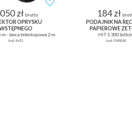
.050 zł
184 zł
brutto
brut
EKTOR OPRYSKU
PODAJNIK NA RĘC
WSTĘPNEGO
PAPIEROWE ZET
 m - lanca teleskopowa 2 m
HIT S 300 listk
kod:
INZ2
kod:
P300SJB