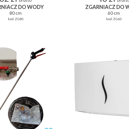
brutto
brutt
RNIACZ DO WODY
ZGARNIACZ DO 
80 cm
60 cm
kod:
ZG80
kod:
ZG60