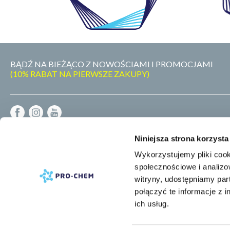
BĄDŹ NA BIEŻĄCO Z NOWOŚCIAMI I PROMOCJAMI
(10% RABAT NA PIERWSZE ZAKUPY)
REGULAMIN
Niniejsza strona korzysta
DOSTAWA - PŁATNOŚĆ - ZWROT
POLITYKA PRYWATNOŚCI
Wykorzystujemy pliki cook
RODO
społecznościowe i analizo
MAPA STRONY
witryny, udostępniamy pa
połączyć te informacje z 
ich usług.