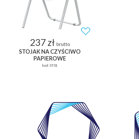
237 zł
brutto
STOJAK NA CZYŚCIWO
PAPIEROWE
kod:
ST01
WŁASNE
LABORATORIUM