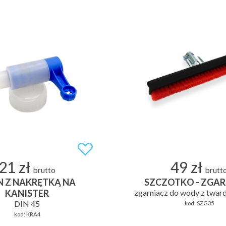
21 zł
49 zł
brutto
brutt
N Z NAKRĘTKĄ NA
SZCZOTKO - ZGA
KANISTER
zgarniacz do wody z twar
DIN 45
kod:
SZG35
kod:
KRA4