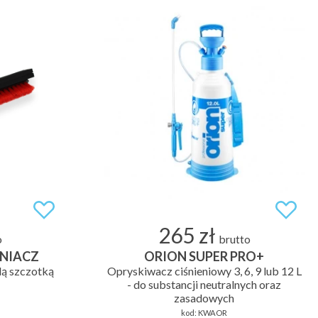
265 zł
o
brutto
RNIACZ
ORION SUPER PRO+
dą szczotką
Opryskiwacz ciśnieniowy 3, 6, 9 lub 12 L
- do substancji neutralnych oraz
zasadowych
kod:
KWAOR