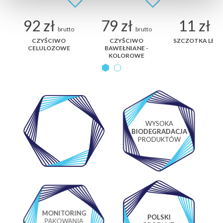
92 zł
79 zł
11 zł
brutto
brutto
bru
ER
CZYŚCIWO
CZYŚCIWO
SZCZOTKA LEA
CELULOZOWE
BAWEŁNIANE -
KOLOROWE
WYSOKA
WŁASNE
BIODEGRADACJA
LABORATORIUM
PRODUKTÓW
MONITORING
POLSKI
PAKOWANIA