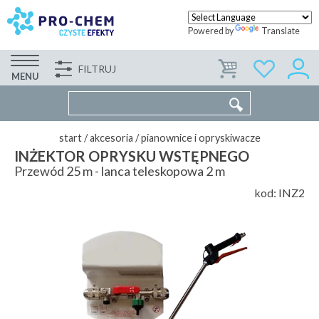
Powered by
Translate
FILTRUJ
FIRMA
WSPÓŁPRACA
KONTAKT
MENU
start
/
akcesoria
/
pianownice i opryskiwacze
INŻEKTOR OPRYSKU WSTĘPNEGO
Przewód 25 m - lanca teleskopowa 2 m
kod:
INZ2