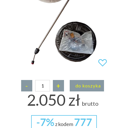
-
+
do koszyka
2.050 zł
brutto
-7%
777
z kodem