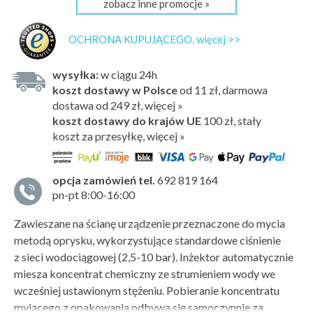
zobacz inne promocje »
OCHRONA KUPUJĄCEGO, więcej >>
wysyłka:
w ciągu 24h
koszt dostawy w Polsce
od 11 zł, darmowa
dostawa od 249 zł, więcej »
koszt dostawy do krajów UE
100 zł,
stały
koszt za przesyłkę, więcej »
opcja zamówień tel.
692 819 164
pn-pt 8:00-16:00
Zawieszane na ścianę urządzenie przeznaczone do mycia
metodą oprysku, wykorzystujące standardowe ciśnienie
z sieci wodociągowej (2,5-10 bar). Inżektor automatycznie
miesza koncentrat chemiczny ze strumieniem wody we
wcześniej ustawionym stężeniu. Pobieranie koncentratu
myjącego z opakowania odbywa się samoczynnie za