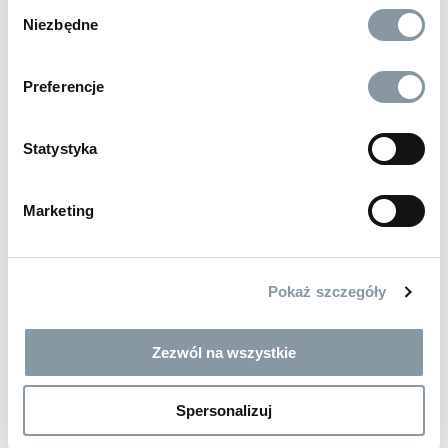
Wybór
Czarno - granatowy
Niezbędne
zgody
kod:
PFCASG
S
M
XL
2 XL
L
Preferencje
Statystyka
Marketing
Pokaż szczegóły
Zezwól na wszystkie
Spersonalizuj