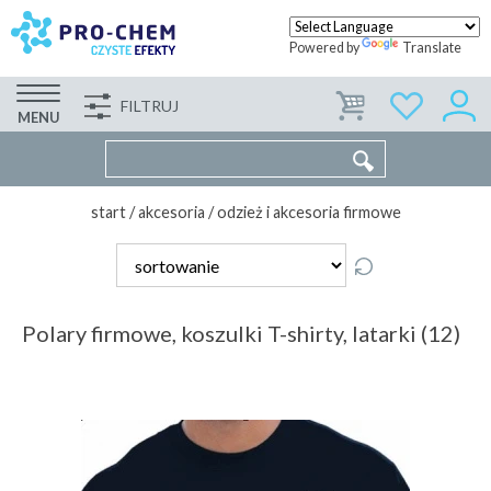
Powered by
Translate
FILTRUJ
FIRMA
WSPÓŁPRACA
KONTAKT
MENU
start
/
akcesoria
/
odzież i akcesoria firmowe
Polary firmowe, koszulki T-shirty, latarki (12)