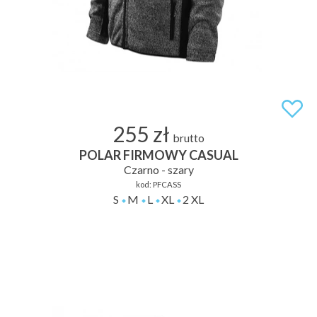
255 zł
brutto
POLAR FIRMOWY CASUAL
Czarno - szary
kod:
PFCASS
S
M
L
XL
2 XL