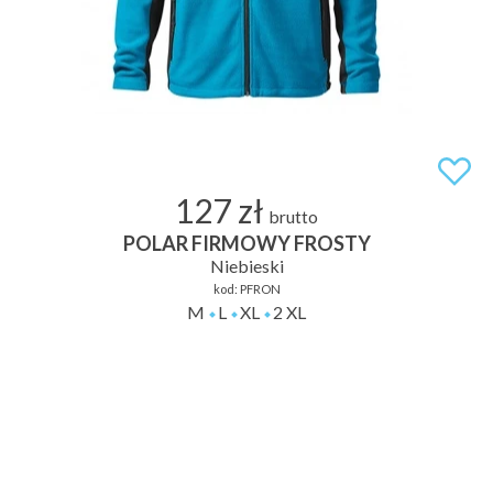
127 zł
brutto
POLAR FIRMOWY FROSTY
Niebieski
kod:
PFRON
M
L
XL
2 XL