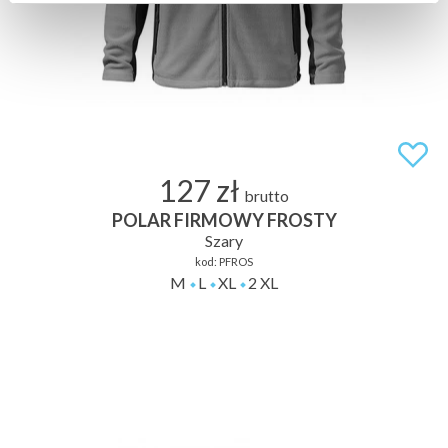
127 zł
brutto
POLAR FIRMOWY FROSTY
Szary
kod:
PFROS
M
L
XL
2 XL