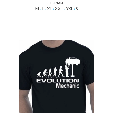
kod:
TGM
M
L
XL
2 XL
3 XL
S