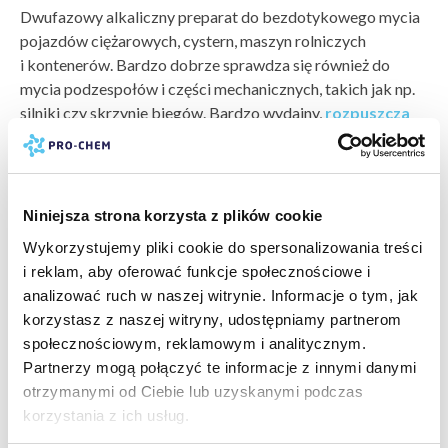
Dwufazowy alkaliczny preparat do bezdotykowego mycia
pojazdów ciężarowych, cystern, maszyn rolniczych
i kontenerów. Bardzo dobrze sprawdza się również do
mycia podzespołów i części mechanicznych, takich jak np.
silniki czy skrzynie biegów. Bardzo wydajny,
rozpuszcza
nawet najcięższe zabrudzenia (smary, oleje, tłuszcz,
sadzę)
, nie niszcząc przy tym czyszczonej powierzchni.
pokaż więcej »
Sposób użycia
bezpieczeństwo:
karta charakterystyki
Niniejsza strona korzysta z plików cookie
Nanieść roztwór na czyszczoną powierzchnię za pomocą
arkusz składników
karta bezpieczeństwa
dowolnego urządzenia ciśnieniowego lub pianowego,
Wykorzystujemy pliki cookie do spersonalizowania treści
producent:
PRO-CHEM
pozostawić na 1 - 3 minut. Spłukać wodą pod wysokim
i reklam, aby oferować funkcje społecznościowe i
marka:
PRO-CHEM
ciśnieniem. W przypadku bardzo silnie zabrudzonych
analizować ruch w naszej witrynie. Informacje o tym, jak
odczyn PH:
zasadowy (8-14)
powierzchni czynność można powtórzyć z użyciem środka
korzystasz z naszej witryny, udostępniamy partnerom
wartość PH:
12
mechanicznego, np. szczotki.
społecznościowym, reklamowym i analitycznym.
pokaż więcej »
typ zabrudzenia:
zabrudzenia atmosferyczne »
,
brud
Partnerzy mogą połączyć te informacje z innymi danymi
drogowy »
,
oleje i smary »
,
tłuszcze »
Dawkowanie
otrzymanymi od Ciebie lub uzyskanymi podczas
PRODUKTY POWIĄZANE
powierzchnia do wyczyszczenia:
plandeki »
,
aluminium i
W zależności od rodzaju mytej powierzchni oraz stopnia jej
korzystania z ich usług.
inne metale »
zabrudzenia, stosować roztwór roboczy preparatu