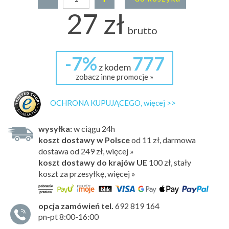
27 zł
brutto
-7%
777
z kodem
zobacz inne promocje »
OCHRONA KUPUJĄCEGO, więcej >>
wysyłka:
w ciągu 24h
koszt dostawy w Polsce
od 11 zł, darmowa
dostawa od 249 zł, więcej »
koszt dostawy do krajów UE
100 zł,
stały
koszt za przesyłkę, więcej »
opcja zamówień tel.
692 819 164
pn-pt 8:00-16:00