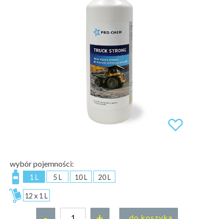
wybór pojemności:
1 L
5 L
10 L
20 L
12 x 1 L
-
+
do koszyka