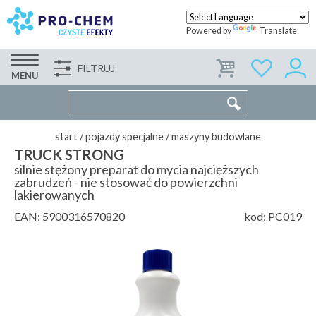
Powered by
Translate
FILTRUJ
FIRMA
WSPÓŁPRACA
KONTAKT
MENU
start
/
pojazdy specjalne
/
maszyny budowlane
TRUCK STRONG
silnie stężony preparat do mycia najcięższych
zabrudzeń - nie stosować do powierzchni
lakierowanych
EAN:
5900316570820
kod:
PC019