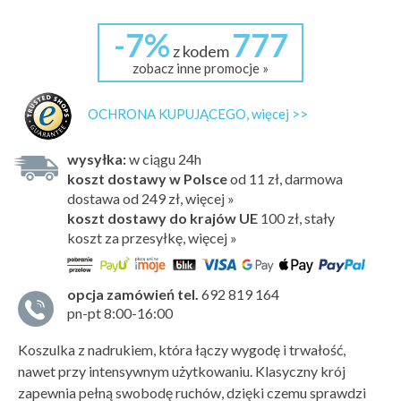
-7%
777
z kodem
zobacz inne promocje »
OCHRONA KUPUJĄCEGO, więcej >>
wysyłka:
w ciągu 24h
koszt dostawy w Polsce
od 11 zł, darmowa
dostawa od 249 zł, więcej »
koszt dostawy do krajów UE
100 zł,
stały
koszt za przesyłkę, więcej »
opcja zamówień tel.
692 819 164
pn-pt 8:00-16:00
Koszulka z nadrukiem, która łączy wygodę i trwałość,
nawet przy intensywnym użytkowaniu. Klasyczny krój
zapewnia pełną swobodę ruchów, dzięki czemu sprawdzi