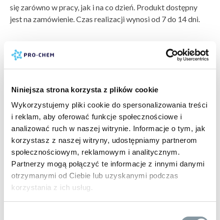
się zarówno w pracy, jak i na co dzień. Produkt dostępny
jest na zamówienie. Czas realizacji wynosi od 7 do 14 dni.
Parametry
pokaż więcej »
Single Jersey, 100 % bawełna (kompozycja może się
producent:
ADLER
różnić - kolor 03 - 97 % bawełna, 3 % wiskoza, kolor 12 -
marka:
ADLER
85 % bawełna, 15 % wiskoza)
gwarancja:
24 m-ce klienci detaliczni, 12 m-cy klienci
Niniejsza strona korzysta z plików cookie
bez szwów bocznych
biznesowi
dekolt wykończony dzianiną ściągaczową 1:1
Wykorzystujemy pliki cookie do spersonalizowania treści
gramatura:
160
taśma wzmacniająca na ramionach
i reklam, aby oferować funkcje społecznościowe i
Metka: satynowa
analizować ruch w naszej witrynie. Informacje o tym, jak
pokaż więcej »
Gramatura: 160 g
korzystasz z naszej witryny, udostępniamy partnerom
społecznościowym, reklamowym i analitycznym.
PRODUKTY POWIĄZANE
Partnerzy mogą połączyć te informacje z innymi danymi
otrzymanymi od Ciebie lub uzyskanymi podczas
korzystania z ich usług.
Wybór