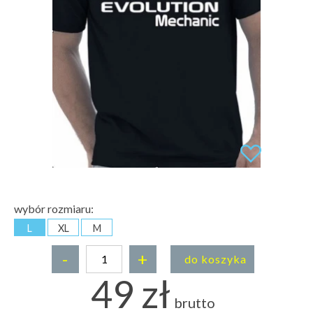
wybór rozmiaru:
L
XL
M
-
+
do koszyka
49 zł
brutto