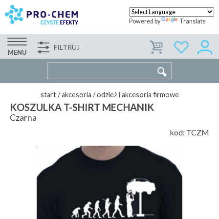
Powered by
Translate
FILTRUJ
FIRMA
WSPÓŁPRACA
KONTAKT
MENU
start
/
akcesoria
/
odzież i akcesoria firmowe
KOSZULKA T-SHIRT MECHANIK
Czarna
kod:
TCZM