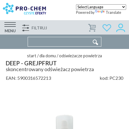
Powered by
Translate
FILTRUJ
FIRMA
WSPÓŁPRACA
KONTAKT
MENU
start
/
dla domu
/
odświeżacze powietrza
DEEP - GREJPFRUT
skoncentrowany odświeżacz powietrza
EAN:
5900316572213
kod:
PC230