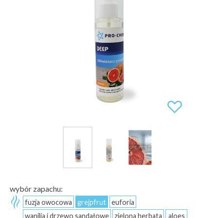
wybór zapachu:
fuzja owocowa
grejpfrut
euforia
wanilia i drzewo sandałowe
zielona herbata
aloes