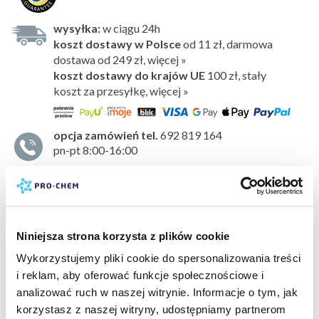
wysyłka:
w ciągu 24h
koszt dostawy w Polsce
od 11 zł, darmowa
dostawa od 249 zł, więcej »
koszt dostawy do krajów UE
100 zł,
stały
koszt za przesyłkę, więcej »
opcja zamówień tel.
692 819 164
pn-pt 8:00-16:00
Odświeżacz powietrza, który doskonale sprawdza się jako
środek
do niwelowania nieprzyjemnego zapachu
.
Idealny do stosowania w każdym pomieszczeniu,
samochodzie czy szafie. Bardzo wydajny i wygodny
Niniejsza strona korzysta z plików cookie
w użyciu. Utrzymuje się w powietrzu przez długi czas.
Wykorzystujemy pliki cookie do spersonalizowania treści
Nie zostawia plam
.
i reklam, aby oferować funkcje społecznościowe i
pokaż więcej »
Kompozycja zapachowa
analizować ruch w naszej witrynie. Informacje o tym, jak
Orzeźwiający i energetyzujący zapach soczystego
korzystasz z naszej witryny, udostępniamy partnerom
bezpieczeństwo:
karta charakterystyki