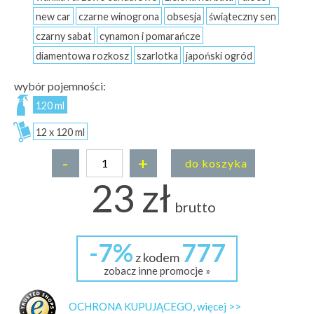
new car
czarne winogrona
obsesja
świąteczny sen
czarny sabat
cynamon i pomarańcze
diamentowa rozkosz
szarlotka
japoński ogród
wybór pojemności:
120 ml
12 x 120 ml
-
+
do koszyka
23 zł
brutto
-7%
777
z kodem
zobacz inne promocje »
OCHRONA KUPUJĄCEGO, więcej >>