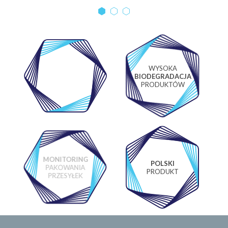
WYSOKA
WŁASNE
BIODEGRADACJA
LABORATORIUM
PRODUKTÓW
MONITORING
POLSKI
PAKOWANIA
PRODUKT
PRZESYŁEK