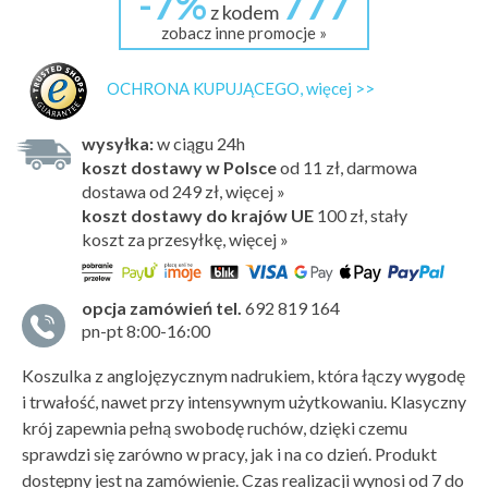
-7%
777
z kodem
zobacz inne promocje »
OCHRONA KUPUJĄCEGO, więcej >>
wysyłka:
w ciągu 24h
koszt dostawy w Polsce
od 11 zł, darmowa
dostawa od 249 zł, więcej »
koszt dostawy do krajów UE
100 zł,
stały
koszt za przesyłkę, więcej »
opcja zamówień tel.
692 819 164
pn-pt 8:00-16:00
Koszulka z anglojęzycznym nadrukiem, która łączy wygodę
i trwałość, nawet przy intensywnym użytkowaniu. Klasyczny
krój zapewnia pełną swobodę ruchów, dzięki czemu
sprawdzi się zarówno w pracy, jak i na co dzień. Produkt
dostępny jest na zamówienie. Czas realizacji wynosi od 7 do