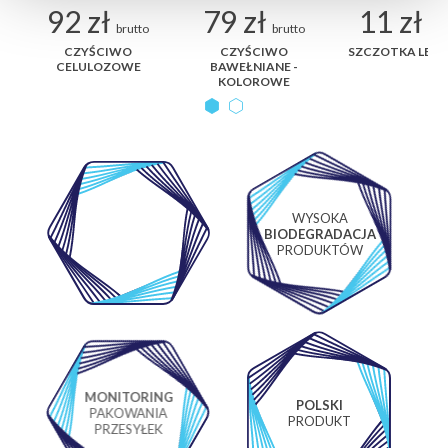
92 zł
79 zł
11 zł
brutto
brutto
bru
ER
CZYŚCIWO
CZYŚCIWO
SZCZOTKA LEA
CELULOZOWE
BAWEŁNIANE -
KOLOROWE
WYSOKA
WŁASNE
BIODEGRADACJA
LABORATORIUM
PRODUKTÓW
MONITORING
POLSKI
PAKOWANIA
PRODUKT
PRZESYŁEK