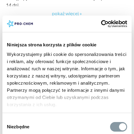
14 dni.
pokaż więcej »
Parametry
producent:
ADLER
Single Jersey, 100 % bawełna (kompozycja może się
marka:
ADLER
różnić - kolor 03 - 97 % bawełna, 3 % wiskoza, kolor 12 -
gwarancja:
24 m-ce klienci detaliczni, 12 m-cy klienci
85 % bawełna, 15 % wiskoza)
Niniejsza strona korzysta z plików cookie
biznesowi
bez szwów bocznych
gramatura:
160
Wykorzystujemy pliki cookie do spersonalizowania treści
dekolt wykończony dzianiną ściągaczową 1:1
i reklam, aby oferować funkcje społecznościowe i
taśma wzmacniająca na ramionach
analizować ruch w naszej witrynie. Informacje o tym, jak
pokaż więcej »
Metka
:
satynowa
korzystasz z naszej witryny, udostępniamy partnerom
Gramatura: 160 g
PRODUKTY POWIĄZANE
społecznościowym, reklamowym i analitycznym.
Partnerzy mogą połączyć te informacje z innymi danymi
otrzymanymi od Ciebie lub uzyskanymi podczas
korzystania z ich usług.
Wybór
Niezbędne
zgody