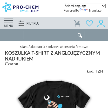
Powered by
Translate
FILTRUJ
FIRMA
WSPÓŁPRACA
KONTAKT
MENU
start
/
akcesoria
/
odzież i akcesoria firmowe
KOSZULKA T-SHIRT Z ANGLOJĘZYCZNYM
NADRUKIEM
Czarna
kod:
TZN