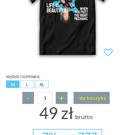
wybór rozmiaru:
M
L
XL
-
+
do koszyka
49 zł
brutto