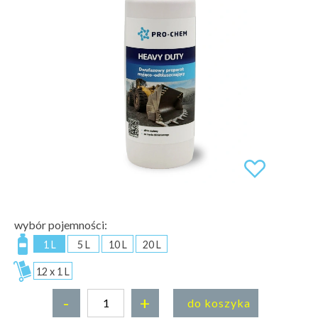
wybór pojemności:
1 L
5 L
10 L
20 L
12 x 1 L
-
+
do koszyka