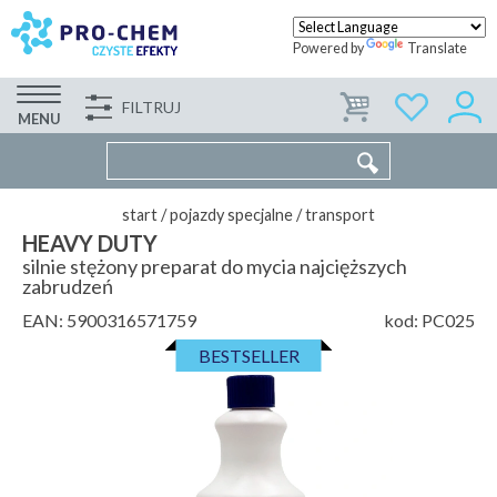
Powered by
Translate
FILTRUJ
FIRMA
WSPÓŁPRACA
KONTAKT
MENU
start
/
pojazdy specjalne
/
transport
HEAVY DUTY
silnie stężony preparat do mycia najcięższych
zabrudzeń
EAN:
5900316571759
kod:
PC025
BESTSELLER