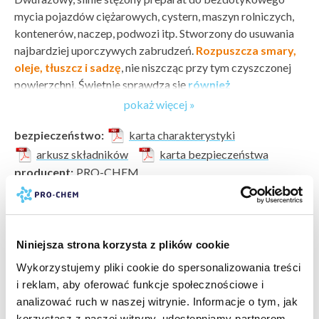
mycia pojazdów ciężarowych, cystern, maszyn rolniczych,
kontenerów, naczep, podwozi itp. Stworzony do usuwania
najbardziej uporczywych zabrudzeń.
Rozpuszcza smary,
oleje, tłuszcz i sadzę
, nie niszcząc przy tym czyszczonej
powierzchni. Świetnie sprawdza się
również
do czyszczenia podzespołów i części mechanicznych
.
pokaż więcej »
Może być nakładany opryskiem lub pianownicą.
bezpieczeństwo:
karta charakterystyki
Sposób użycia
arkusz składników
karta bezpieczeństwa
Nanieść roztwór na czyszczoną powierzchnię za pomocą
producent:
PRO-CHEM
dowolnego urządzenia ciśnieniowego lub pianującego
marka:
PRO-CHEM
i pozostawić na 1 - 3 min. Spłukać wodą pod wysokim
odczyn PH:
zasadowy (8-14)
ciśnieniem. Spłukiwanie przeprowadzać od dołu do góry,
wartość PH:
12
aby nie spłukać piany z dolnych części pojazdu bez użycia
pokaż więcej »
typ zabrudzenia:
zabrudzenia atmosferyczne »
,
brud
Niniejsza strona korzysta z plików cookie
ciśnienia. W przypadku silnie zabrudzonych powierzchni
drogowy »
,
oleje i smary »
,
tłuszcze »
czynność można powtórzyć z użyciem roztworu
Wykorzystujemy pliki cookie do spersonalizowania treści
powierzchnia do wyczyszczenia:
plandeki »
,
lakier
o większym stężeniu oraz środka mechanicznego, np.
i reklam, aby oferować funkcje społecznościowe i
samochodowy »
,
aluminium i inne metale »
szczotki.
analizować ruch w naszej witrynie. Informacje o tym, jak
rodzaj czyszczenia:
gruntowne bieżące
korzystasz z naszej witryny, udostępniamy partnerom