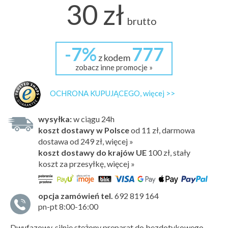
30 zł
brutto
-7%
777
z kodem
zobacz inne promocje »
OCHRONA KUPUJĄCEGO, więcej >>
wysyłka:
w ciągu 24h
koszt dostawy w Polsce
od 11 zł, darmowa
dostawa od 249 zł, więcej »
koszt dostawy do krajów UE
100 zł,
stały
koszt za przesyłkę, więcej »
opcja zamówień tel.
692 819 164
pn-pt 8:00-16:00
Dwufazowy, silnie stężony preparat do bezdotykowego