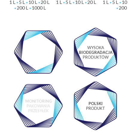
1 L
5 L
10 L
20 L
1 L
5 L
10 L
20 L
1 L
5 L
10 L
200 L
1000 L
200 L
WYSOKA
WŁASNE
BIODEGRADACJA
LABORATORIUM
PRODUKTÓW
MONITORING
POLSKI
PAKOWANIA
PRODUKT
PRZESYŁEK