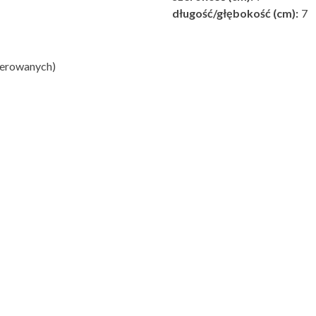
długość/głębokość (cm):
7
lerowanych)