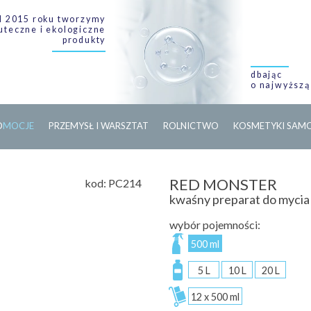
 2015 roku tworzymy
uteczne i ekologiczne
produkty
dbając
o najwyższą
O
M
O
C
J
E
PRZEMYSŁ I WARSZTAT
ROLNICTWO
KOSMETYKI SA
RED MONSTER
kod:
PC214
kwaśny preparat do mycia f
wybór pojemności:
500 ml
5 L
10 L
20 L
12 x 500 ml