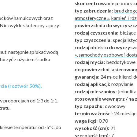
skoncentrowanie produktu
typ zabrudzenia:
brud drog
atmosferyczne »
,
kamień i rdz
klocków hamulcowych oraz
powierzchnia do wyczyszcz
Niezwykle skuteczny, a przy
rodzaj czyszczenia:
bieżące
typ czyszczenia:
specjalist
rodzaj obiektu do wyczyszc
inut, następnie spłukać wodą
»
,
samochody osobowe i dost
tórzyć z użyciem środka
rodzaj mycia:
bezdotykowe
do powierzchni lakierowan
gwarancja:
24 m-ce klienci d
rodzaj aplikacji:
rozpylanie
cia (roztwór 50%),
rodzaj mieszaniny:
jednolita
stosowanie wewnątrz / na z
w proporcjach od 1:3 do 1:1.
typ zapachu:
owocowy
ratu.
termin ważności:
24 miesiąc
waga (kg):
0,70
kresie temperatur od -5°C do
wysokość (cm):
21
szerokość (cm):
7