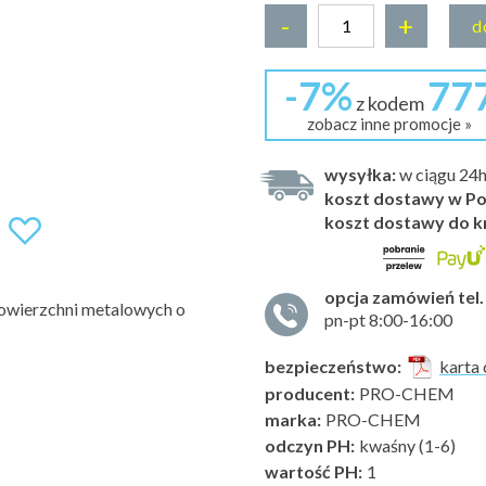
-
+
d
-7%
77
z kodem
zobacz inne promocje »
wysyłka:
w ciągu 24
koszt dostawy w Po
koszt dostawy do k
opcja zamówień tel.
powierzchni metalowych o
pn-pt 8:00-16:00
bezpieczeństwo:
karta 
producent:
PRO-CHEM
marka:
PRO-CHEM
odczyn PH:
kwaśny (1-6)
wartość PH:
1