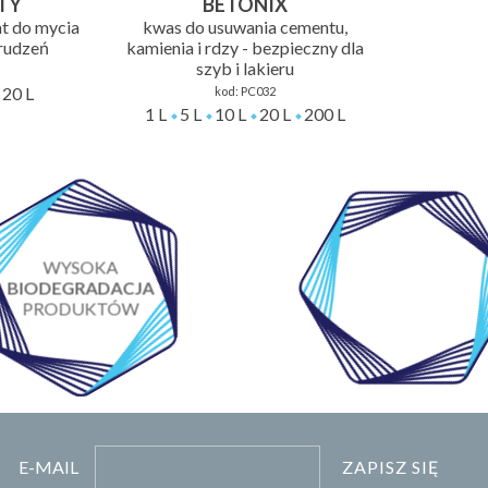
TY
BETONIX
at do mycia
kwas do usuwania cementu,
brudzeń
kamienia i rdzy - bezpieczny dla
szyb i lakieru
20 L
kod:
PC032
1 L
5 L
10 L
20 L
200 L
WYSOKA
MONITORING
BIODEGRADACJA
PAKOWANIA
PRODUKTÓW
PRZESYŁEK
ZAPISZ SIĘ
E-MAIL