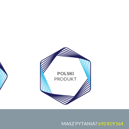
POLSKI
PRODUKT
MASZ PYTANIA?
692 819 164