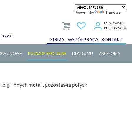
Powered by
Translate
LOGOWANIE
REJESTRACJA
 jakość
FIRMA
WSPÓŁPRACA
KONTAKT
MOCHODOWE
POJAZDY SPECJALNE
DLA DOMU
AKCESORIA
elg i innych metali, pozostawia połysk