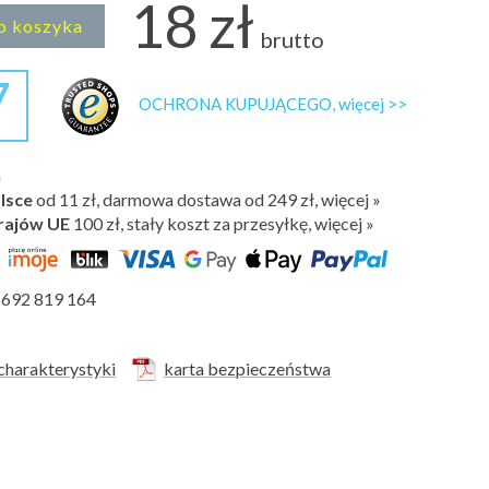
18 zł
o koszyka
brutto
7
OCHRONA KUPUJĄCEGO, więcej >>
h
lsce
od 11 zł, darmowa dostawa od 249 zł, więcej »
rajów UE
100 zł,
stały koszt za przesyłkę, więcej »
692 819 164
charakterystyki
karta bezpieczeństwa