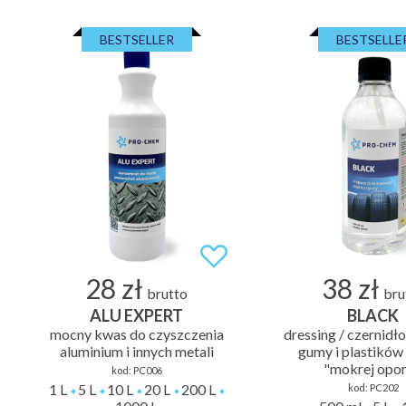
BESTSELLER
BESTSELLE
28 zł
38 zł
brutto
bru
ALU EXPERT
BLACK
mocny kwas do czyszczenia
dressing / czernidł
aluminium i innych metali
gumy i plastików 
"mokrej opo
kod:
PC006
1 L
5 L
10 L
20 L
200 L
kod:
PC202