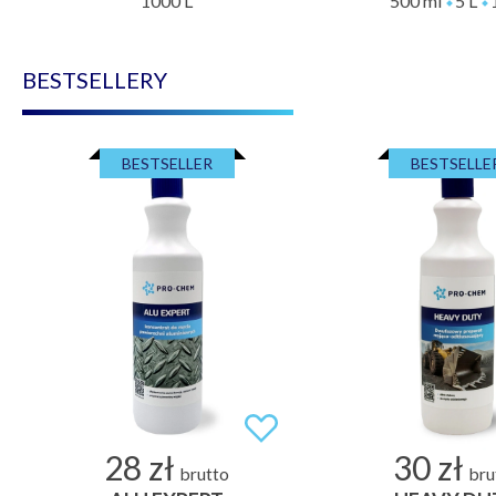
1000 L
500 ml
5 L
BESTSELLERY
BESTSELLER
BESTSELLE
28 zł
30 zł
brutto
bru