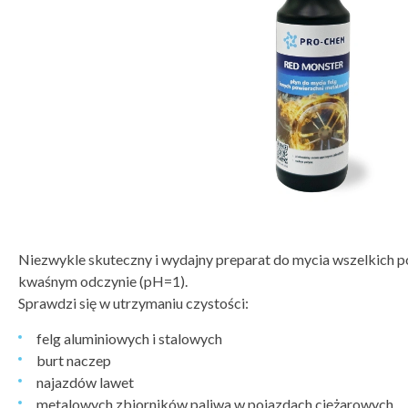
Niezwykle skuteczny i wydajny preparat do mycia wszelkich 
kwaśnym odczynie (pH=1).
Sprawdzi się w utrzymaniu czystości:
felg aluminiowych i stalowych
burt naczep
najazdów lawet
metalowych zbiorników paliwa w pojazdach ciężarowych