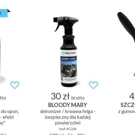
R
30 zł
4
tto
brutto
BLOODY MARY
SZCZ
o do opon,
deironizer / krwawa felga -
z gumow
- efekt
bezpieczny dla każdej
ny"
powierzchni
kod:
PC224