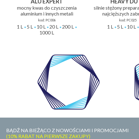
ALU EXPERT
HEAVY DU
mocny kwas do czyszczenia
silnie stężony prepar
aluminium i innych metali
najcięższych za
kod:
PC006
kod:
PC025
1 L
5 L
10 L
20 L
200 L
1 L
5 L
10 L
1000 L
WŁASNE
LABORATORIUM
BĄDŹ NA BIEŻĄCO Z NOWOŚCIAMI I PROMOCJAMI
(10% RABAT NA PIERWSZE ZAKUPY)