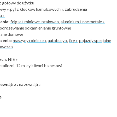
:
gotowy do użytku
owy »
,
pył z klocków hamulcowych »
,
zabrudzenia
a »
enia:
felgi aluminiowe i stalowe »
,
aluminium i inne metale »
 odrdzewianie odkamienianie gruntowne
yczne domowe
zenia:
maszyny rolnicze »
,
autobusy »
,
tiry »
,
pojazdy specjalne
awcze »
ych:
NIE »
etaliczni, 12 m-cy klienci biznesowi
ewnątrz :
na zewnątrz
e