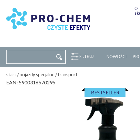
Od
sk
FILTRUJ
NOWOŚCI
P
R
start
/
pojazdy specjalne
/
transport
EAN:
5900316570295
BESTSELLER