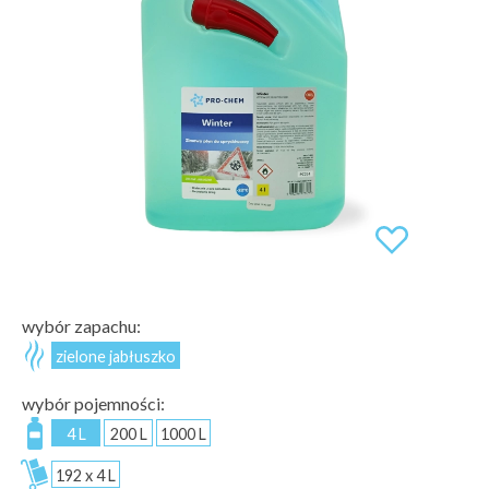
wybór zapachu:
zielone jabłuszko
wybór pojemności:
4 L
200 L
1000 L
192 x 4 L