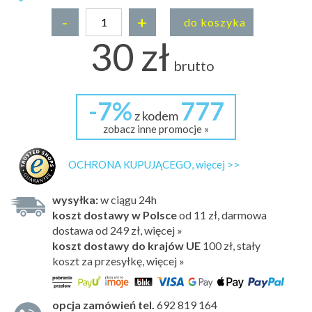
-
+
do koszyka
30 zł
brutto
-7%
777
z kodem
zobacz inne promocje »
OCHRONA KUPUJĄCEGO, więcej >>
wysyłka:
w ciągu 24h
koszt dostawy w Polsce
od 11 zł, darmowa
dostawa od 249 zł, więcej »
koszt dostawy do krajów UE
100 zł,
stały
koszt za przesyłkę, więcej »
opcja zamówień tel.
692 819 164