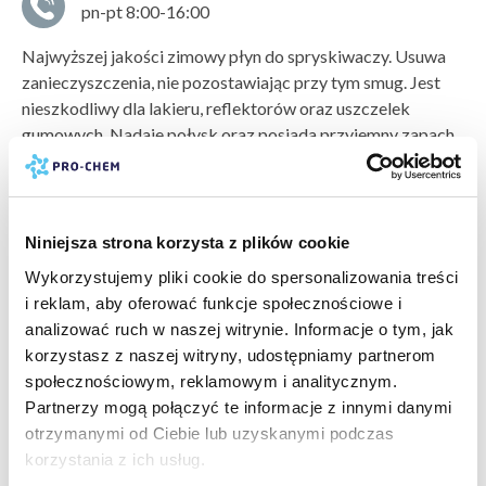
pn-pt 8:00-16:00
Najwyższej jakości zimowy płyn do spryskiwaczy. Usuwa
zanieczyszczenia, nie pozostawiając przy tym smug. Jest
nieszkodliwy dla lakieru, reflektorów oraz uszczelek
gumowych. Nadaje połysk oraz posiada przyjemny zapach
zielonego jabłuszka. Płyn zachowuje swoje właściwości
do
-22ºC
.
pokaż więcej »
Sposób użycia
Niniejsza strona korzysta z plików cookie
Wlać zawartość opakowania do zbiornika na płyn do
bezpieczeństwo:
karta charakterystyki
Wykorzystujemy pliki cookie do spersonalizowania treści
spryskiwaczy.
arkusz składników
karta bezpieczeństwa
i reklam, aby oferować funkcje społecznościowe i
producent:
PRO-CHEM
Przechowywanie / magazynowanie
analizować ruch w naszej witrynie. Informacje o tym, jak
marka:
PRO-CHEM
Przechowywać z dala od dzieci, w suchym pomieszczeniu,
korzystasz z naszej witryny, udostępniamy partnerom
odczyn PH:
nie dotyczy
w zakresie temperatur od -5°C do 30°C.
społecznościowym, reklamowym i analitycznym.
typ zabrudzenia:
zabrudzenia atmosferyczne »
,
brud
Partnerzy mogą połączyć te informacje z innymi danymi
Zalecenia / środki ostrożności
pokaż więcej »
drogowy »
otrzymanymi od Ciebie lub uzyskanymi podczas
Produkt łatwopalny, przechowywać z dala od źródeł ciepła.
powierzchnia do wyczyszczenia:
szkło »
korzystania z ich usług.
PRODUKTY POWIĄZANE
rodzaj czyszczenia:
bieżące