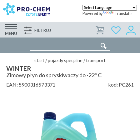
Powered by
Translate
FILTRUJ
FIRMA
WSPÓŁPRACA
KONTAKT
MENU
start
/
pojazdy specjalne
/
transport
WINTER
Zimowy płyn do spryskiwaczy do -22º C
EAN:
5900316573371
kod:
PC261