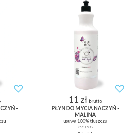
11 zł
o
brutto
CZYŃ -
PŁYN DO MYCIA NACZYŃ -
MALINA
czu
usuwa 100% tłuszczu
kod:
EM19