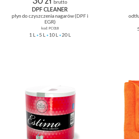
30 zł
brutto
DPF CLEANER
płyn do czyszczenia nagarów (DPF i
odtł
EGR)
kod:
PC018
1 L
5 L
10 L
20 L