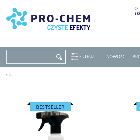
Od
sk
FILTRUJ
NOWOŚCI
P
R
start
BESTSELLER