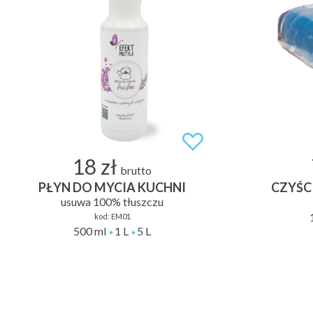
18 zł
brutto
PŁYN DO MYCIA KUCHNI
CZYŚC
usuwa 100% tłuszczu
kod:
EM01
500 ml
1 L
5 L