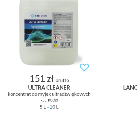
151 zł
brutto
ULTRA CLEANER
LAN
koncentrat do myjek ultradźwiękowych
kod:
PC033
5 L
10 L