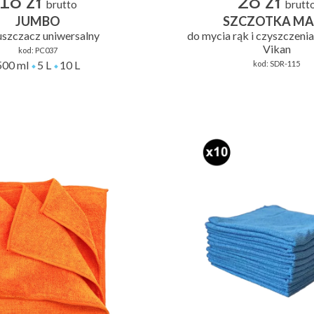
18 zł
28 zł
brutto
brutt
JUMBO
SZCZOTKA MA
uszczacz uniwersalny
do mycia rąk i czyszczenia
Vikan
kod:
PC037
500 ml
5 L
10 L
kod:
SDR-115