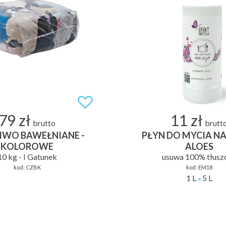
79 zł
11 zł
brutto
brutt
IWO BAWEŁNIANE -
PŁYN DO MYCIA NA
KOLOROWE
ALOES
10 kg - I Gatunek
usuwa 100% tłusz
kod:
CZBK
kod:
EM18
1 L
5 L