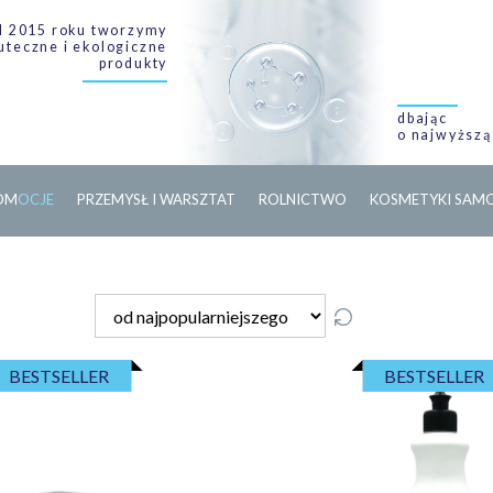
 2015 roku tworzymy
uteczne i ekologiczne
produkty
dbając
o najwyższą
O
M
O
C
J
E
PRZEMYSŁ I WARSZTAT
ROLNICTWO
KOSMETYKI SA
BESTSELLER
BESTSELLER