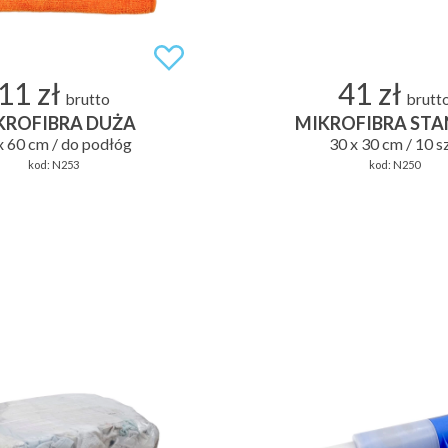
11 zł
41 zł
brutto
brutt
KROFIBRA DUŻA
MIKROFIBRA ST
x 60 cm / do podłóg
30 x 30 cm / 10 sz
kod:
N253
kod:
N250