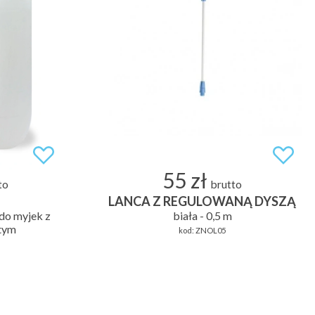
55 zł
to
brutto
LANCA Z REGULOWANĄ DYSZĄ
do myjek z
biała - 0,5 m
tym
kod:
ZNOL05