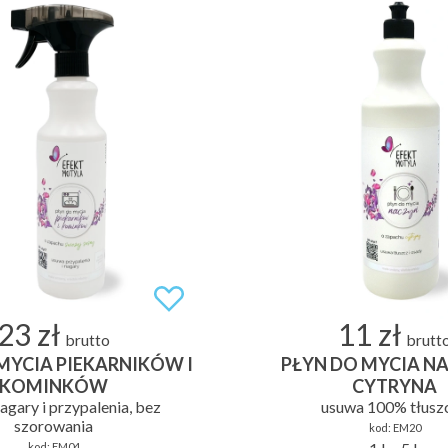
23 zł
11 zł
brutto
brutt
MYCIA PIEKARNIKÓW I
PŁYN DO MYCIA NA
KOMINKÓW
CYTRYNA
agary i przypalenia, bez
usuwa 100% tłusz
szorowania
kod:
EM20
kod:
EM04