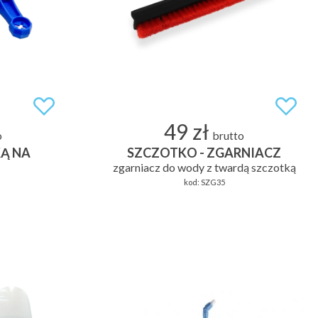
49 zł
o
brutto
Ą NA
SZCZOTKO - ZGARNIACZ
zgarniacz do wody z twardą szczotką
kod:
SZG35