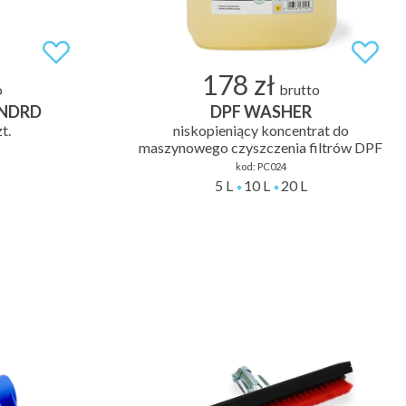
178 zł
o
brutto
ANDRD
DPF WASHER
t.
niskopieniący koncentrat do
maszynowego czyszczenia filtrów DPF
kod:
PC024
5 L
10 L
20 L