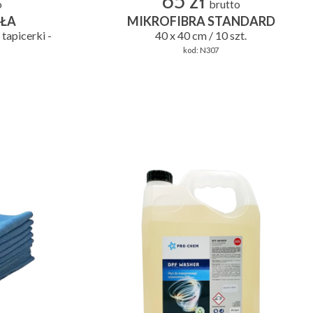
65 zł
o
brutto
ŁA
MIKROFIBRA STANDARD
 tapicerki -
40 x 40 cm / 10 szt.
kod:
N307