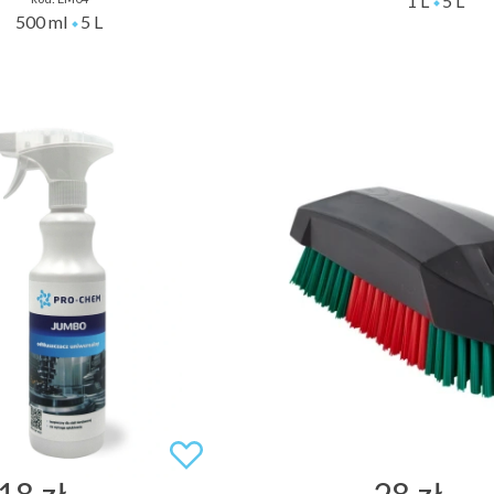
1 L
5 L
500 ml
5 L