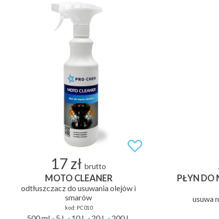
17 zł
brutto
MOTO CLEANER
PŁYN DO 
odtłuszczacz do usuwania olejów i
smarów
usuwa n
kod:
PC010
500 ml
5 L
10 L
20 L
200 L