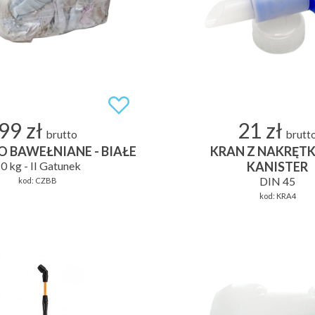
99 zł
21 zł
brutto
brutt
 BAWEŁNIANE - BIAŁE
KRAN Z NAKRĘTK
0 kg - II Gatunek
KANISTER
DIN 45
kod:
CZBB
kod:
KRA4