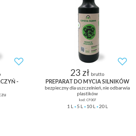
23 zł
o
brutto
CZYŃ -
PREPARAT DO MYCIA SILNIKÓW
bezpieczny dla uszczelnień, nie odbarwia
plastików
czu
kod:
CF007
1 L
5 L
10 L
20 L