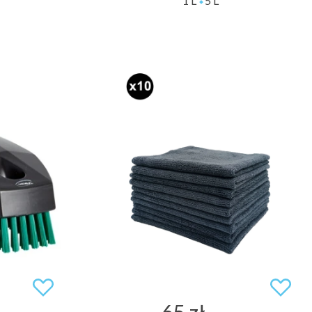
1 L
5 L