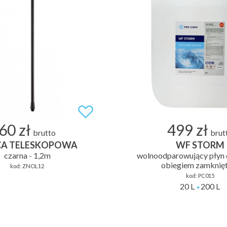
60 zł
499 zł
brutto
brut
CA TELESKOPOWA
WF STORM
czarna - 1,2m
wolnoodparowujący płyn 
obiegiem zamknię
kod:
ZNOL12
kod:
PC015
20 L
200 L