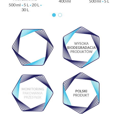
400 ml
500 ml
5 L
500 ml
5 L
20 L
30 L
WYSOKA
WŁASNE
BIODEGRADACJA
LABORATORIUM
PRODUKTÓW
MONITORING
POLSKI
PAKOWANIA
PRODUKT
PRZESYŁEK