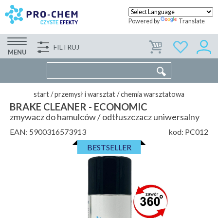
Powered by
Translate
FILTRUJ
FIRMA
WSPÓŁPRACA
KONTAKT
MENU
start
/
przemysł i warsztat
/
chemia warsztatowa
BRAKE CLEANER - ECONOMIC
zmywacz do hamulców / odtłuszczacz uniwersalny
EAN:
5900316573913
kod:
PC012
BESTSELLER