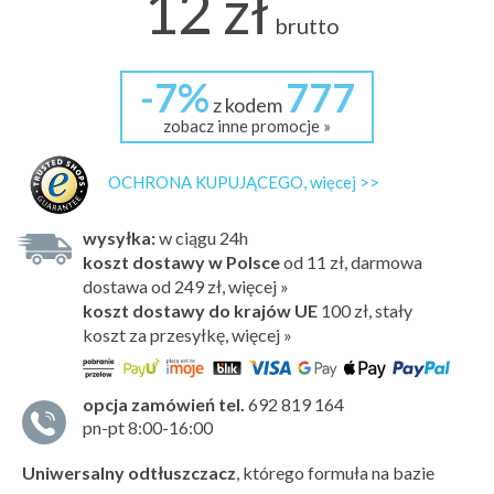
12 zł
brutto
-7%
777
z kodem
zobacz inne promocje »
OCHRONA KUPUJĄCEGO, więcej >>
wysyłka:
w ciągu 24h
koszt dostawy w Polsce
od 11 zł, darmowa
dostawa od 249 zł, więcej »
koszt dostawy do krajów UE
100 zł,
stały
koszt za przesyłkę, więcej »
opcja zamówień tel.
692 819 164
pn-pt 8:00-16:00
Uniwersalny odtłuszczacz
, którego formuła na bazie