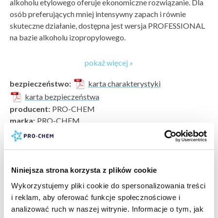
alkoholu etylowego oferuje ekonomiczne rozwiązanie. Dla
osób preferujących mniej intensywny zapach i równie
skuteczne działanie, dostępna jest wersja PROFESSIONAL
na bazie alkoholu izopropylowego.
Produkt przeznaczony jest do
usuwania smaru, oleju
pokaż więcej »
i innych tłustych zabrudzeń
.
Zalecany do odtłuszczania powierzchni takich jak:
bezpieczeństwo:
karta charakterystyki
karta bezpieczeństwa
tarcze hamulcowe
producent:
PRO-CHEM
sprzęgła
marka:
PRO-CHEM
bębny hamulcowe
typ zabrudzenia:
tłuszcze »
,
oleje i smary »
pompy paliwa
powierzchnia do wyczyszczenia:
aluminium i inne metale
skrzynie biegów
pokaż więcej »
»
metalowe elementy silnika
rodzaj czyszczenia:
odtłuszczanie gruntowne bieżące
Niniejsza strona korzysta z plików cookie
Usuwa przypalony i przyklejony smar, pozostawiając czystą
typ czyszczenia:
domowe specjalistyczne
Wykorzystujemy pliki cookie do spersonalizowania treści
i suchą powierzchnię.
Nie zawiera acetonu.
rodzaj obiektu do wyczyszczenia:
części samochodowe
i reklam, aby oferować funkcje społecznościowe i
»
Sposób użycia
analizować ruch w naszej witrynie. Informacje o tym, jak
rodzaj mycia:
bezdotykowe