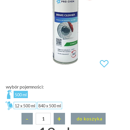
wybór pojemności:
500 ml
12 x 500 ml
840 x 500 ml
-
+
do koszyka