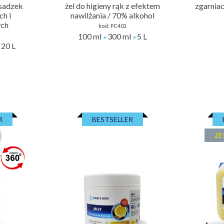
osadzek
żel do higieny rąk z efektem
zgarnia
h i
nawilżania / 70% alkohol
ych
kod:
PC401
100 ml
300 ml
5 L
20 L
R
BESTSELLER
ZE