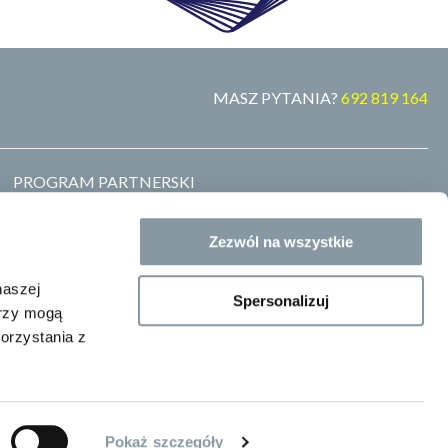
MASZ PYTANIA?
692 819 164
PROGRAM PARTNERSKI
MARKA WŁASNA
ZOSTAŃ DYSTRYBUTOREM
Zezwól na wszystkie
GDZIE KUPIĆ
BLOG
naszej
Spersonalizuj
erzy mogą
orzystania z
Pokaż szczegóły