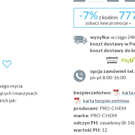
-7%
77
z kodem
zobacz inne promocje »
wysyłka:
w ciągu 24
koszt dostawy w Po
koszt dostawy do k
opcja zamówień tel.
pn-pt 8:00-16:00
wego mycia
bezpieczeństwo:
karta 
jących i maszynach
ich jak:
karta bezpieczeństwa
producent:
PRO-CHEM
marka:
PRO-CHEM
odczyn PH:
zasadowy (8-14)
wartość PH:
12