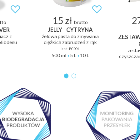
15 zł
27
tto
brutto
VER
JELLY - CYTRYNA
acz z
żelowa pasta do zmywania
ZESTAW
libdenu
ciężkich zabrudzeń z rąk
kod:
PC001
zesta
500 ml
5 L
10 L
czyszczan
WYSOKA
MONITORING
BIODEGRADACJA
PAKOWANIA
PRODUKTÓW
PRZESYŁEK