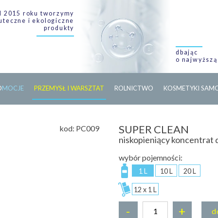
 2015 roku tworzymy
uteczne i ekologiczne
produkty
dbając
o najwyższą
O
M
O
C
J
E
PRZEMYSŁ I WARSZTAT
ROLNICTWO
KOSMETYKI SA
SUPER CLEAN
kod:
PC009
niskopieniący koncentrat
wybór pojemności:
1 L
10 L
20 L
12 x 1 L
-
+
d