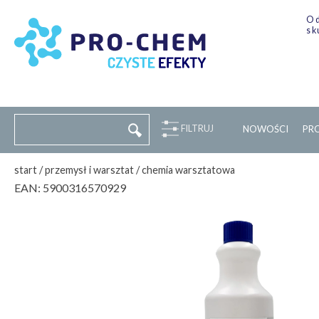
Od
sk
FILTRUJ
NOWOŚCI
P
R
start
/
przemysł i warsztat
/
chemia warsztatowa
EAN:
5900316570929