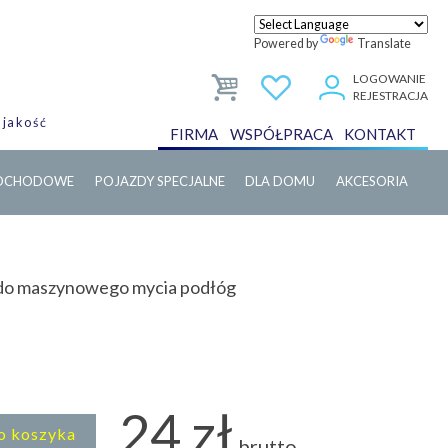
Powered by
Translate
LOGOWANIE
REJESTRACJA
 jakość
FIRMA
WSPÓŁPRACA
KONTAKT
MOCHODOWE
POJAZDY SPECJALNE
DLA DOMU
AKCESORIA
 do maszynowego mycia podłóg
24 zł
o koszyka
brutto