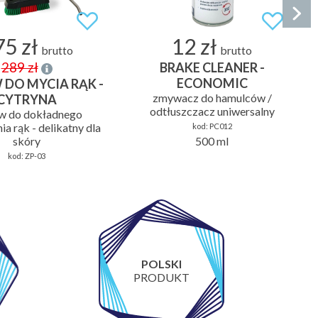
5 zł
12 zł
brutto
brutto
289 zł
BRAKE CLEANER -
ECONOMIC
 DO MYCIA RĄK -
zmywacz do hamulców /
CYTRYNA
odtłuszczacz uniwersalny
w do dokładnego
ia rąk - delikatny dla
kod:
PC012
skóry
500 ml
kod:
ZP-03
POLSKI
PRODUKT