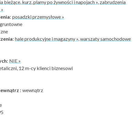
a bieżące, kurz, plamy po żywności i napojach »
,
zabrudzenia
 »
enia:
posadzki przemysłowe »
 gruntowne
czne
zenia:
hale produkcyjne i magazyny »
,
warszaty samochodowe
ych:
NIE »
etaliczni, 12 m-cy klienci biznesowi
ewnątrz :
wewnątrz
e
95