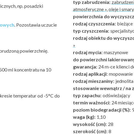
typ zabrudzenia:
zabrudzeni
icznych, np. posadzki
atmosferyczne »
,
oleje i smary
powierzchnia do wyczyszcz
rodzaj czyszczenia:
bieżące
gowych
. Pozostawia uczucie
typ czyszczenia:
specjalisty
rodzaj obiektu do wyczyszc
»
brudzoną powierzchnię.
rodzaj mycia:
maszynowe
do powierzchni lakierowan
gwarancja:
24 m-ce klienci d
500 ml koncentratu na 10
rodzaj aplikacji:
mopowanie
rodzaj mieszaniny:
jednolita
stosowanie wewnątrz / na z
typ zapachu:
odświeżający
kresie temperatur od -5°C do
termin ważności:
24 miesiąc
poziom biodegradacji (%):
waga (kg):
1,10
wysokość (cm):
28
szerokość (cm):
8