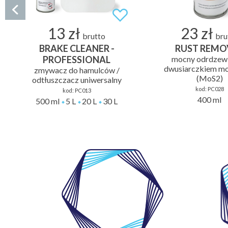
13 zł
23 zł
brutto
bru
BRAKE CLEANER -
RUST REMO
PROFESSIONAL
mocny odrdzewi
dwusiarczkiem mo
zmywacz do hamulców /
(MoS2)
odtłuszczacz uniwersalny
kod:
PC028
kod:
PC013
400 ml
500 ml
5 L
20 L
30 L
WŁASNE
LABORATORIUM