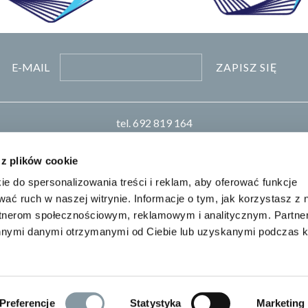
ZAPISZ SIĘ
E-MAIL
tel.
692 819 164
pn-pt 8:00-16:00
biuro
pro-chem.pl
 z plików cookie
ie do spersonalizowania treści i reklam, aby oferować funkcje
Realizacja: KM7.pl
wać ruch w naszej witrynie. Informacje o tym, jak korzystasz z 
rtnerom społecznościowym, reklamowym i analitycznym. Partn
innymi danymi otrzymanymi od Ciebie lub uzyskanymi podczas k
Preferencje
Statystyka
Marketing