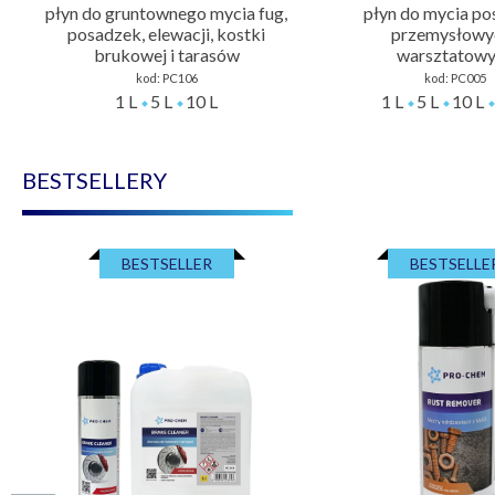
płyn do gruntownego mycia fug,
płyn do mycia p
posadzek, elewacji, kostki
przemysłowyc
brukowej i tarasów
warsztatow
kod:
PC106
kod:
PC005
1 L
5 L
10 L
1 L
5 L
10 L
BESTSELLERY
BESTSELLER
BESTSELLE