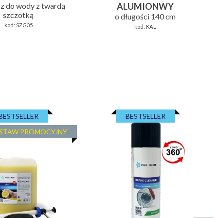
cz do wody z twardą
ALUMIONWY
szczotką
o długości 140 cm
kod:
SZG35
kod:
KAL
BESTSELLER
BESTSELLER
STAW PROMOCYJNY