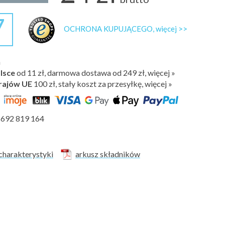
7
OCHRONA KUPUJĄCEGO, więcej >>
h
lsce
od 11 zł, darmowa dostawa od 249 zł, więcej »
rajów UE
100 zł,
stały koszt za przesyłkę, więcej »
692 819 164
charakterystyki
arkusz składników