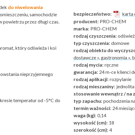
odek
do niwelowania
bezpieczeństwo:
karta 
pomieszczeniu, samochodzie
producent:
PRO-CHEM
w powietrzu przez długi czas.
marka:
PRO-CHEM
rodzaj czyszczenia:
odśwież
typ czyszczenia:
domowe
omat, który odświeża i koi
rodzaj obiektu do wyczyszc
dostawcze »
,
gastronomia »
,
b
rodzaj mycia:
ręczne
gwarancja:
24 m-ce klienci d
 powstania nieprzyjemnego
rodzaj aplikacji:
rozpylanie
rodzaj mieszaniny:
jednolita
stosowanie wewnątrz / na z
kresie temperatur od -5°C do
typ zapachu:
pochodzenia na
termin ważności:
24 miesiąc
waga (kg):
0,14
wysokość (cm):
18
szerokość (cm):
4