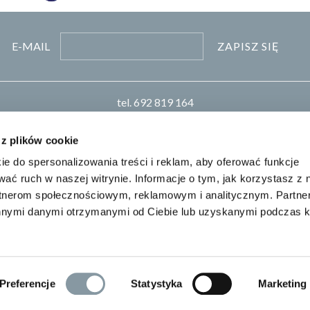
ZAPISZ SIĘ
E-MAIL
tel.
692 819 164
pn-pt 8:00-16:00
biuro
pro-chem.pl
 z plików cookie
ie do spersonalizowania treści i reklam, aby oferować funkcje
Realizacja: KM7.pl
wać ruch w naszej witrynie. Informacje o tym, jak korzystasz z 
rtnerom społecznościowym, reklamowym i analitycznym. Partn
innymi danymi otrzymanymi od Ciebie lub uzyskanymi podczas k
Preferencje
Statystyka
Marketing