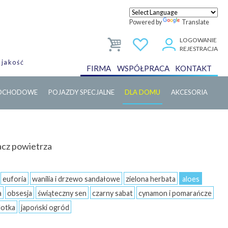
Powered by
Translate
LOGOWANIE
REJESTRACJA
 jakość
FIRMA
WSPÓŁPRACA
KONTAKT
MOCHODOWE
POJAZDY SPECJALNE
DLA DOMU
AKCESORIA
cz powietrza
euforia
wanilia i drzewo sandałowe
zielona herbata
aloes
a
obsesja
świąteczny sen
czarny sabat
cynamon i pomarańcze
lotka
japoński ogród