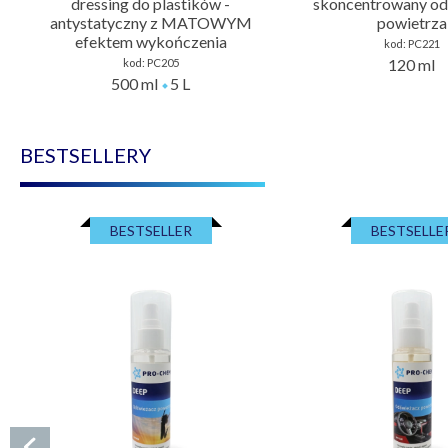
dressing do plastików -
skoncentrowany od
antystatyczny z MATOWYM
powietrza
efektem wykończenia
kod:
PC221
120 ml
kod:
PC205
500 ml
5 L
BESTSELLERY
BESTSELLER
BESTSELLE