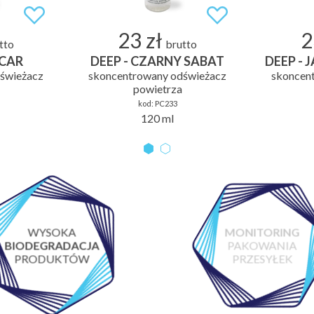
23 zł
2
tto
brutto
 CAR
DEEP - CZARNY SABAT
DEEP -
świeżacz
skoncentrowany odświeżacz
skoncen
powietrza
kod:
PC233
120 ml
WYSOKA
MONITORING
BIODEGRADACJA
PAKOWANIA
PRODUKTÓW
PRZESYŁEK