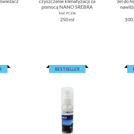
świeżacz
czyszczenie klimatyzacji za
żel do h
pomocą NANO SREBRA
nawilż
kod:
PC236
250 ml
100 
R
BESTSELLER