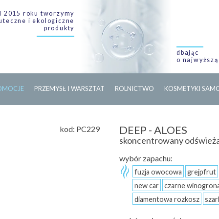
 2015 roku tworzymy
uteczne i ekologiczne
produkty
dbając
o najwyższą
O
M
O
C
J
E
PRZEMYSŁ I WARSZTAT
ROLNICTWO
KOSMETYKI SA
DEEP - ALOES
kod:
PC229
skoncentrowany odświeża
wybór zapachu:
fuzja owocowa
grejpfrut
new car
czarne winogron
diamentowa rozkosz
szar