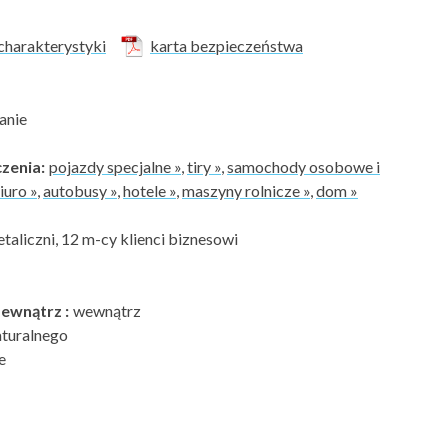
charakterystyki
karta bezpieczeństwa
anie
zenia:
pojazdy specjalne »
,
tiry »
,
samochody osobowe i
iuro »
,
autobusy »
,
hotele »
,
maszyny rolnicze »
,
dom »
etaliczni, 12 m-cy klienci biznesowi
ewnątrz :
wewnątrz
turalnego
e