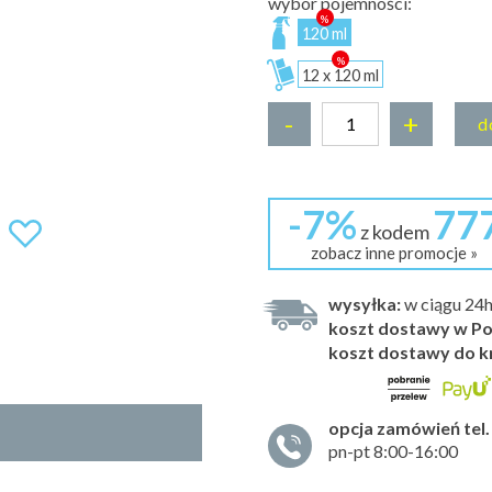
wybór pojemności:
120 ml
12 x 120 ml
-
+
d
-7%
77
z kodem
zobacz inne promocje »
wysyłka:
w ciągu 24
koszt dostawy w Po
koszt dostawy do k
opcja zamówień tel.
pn-pt 8:00-16:00