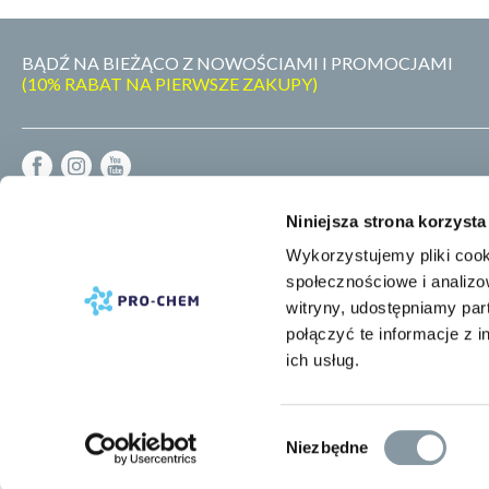
BĄDŹ NA BIEŻĄCO Z NOWOŚCIAMI I PROMOCJAMI
(10% RABAT NA PIERWSZE ZAKUPY)
REGULAMIN
Niniejsza strona korzysta
DOSTAWA - PŁATNOŚĆ - ZWROT
POLITYKA PRYWATNOŚCI
Wykorzystujemy pliki cook
RODO
społecznościowe i analizo
MAPA STRONY
witryny, udostępniamy pa
połączyć te informacje z 
ich usług.
Wybór
Niezbędne
zgody