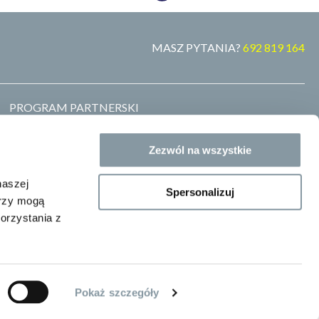
MASZ PYTANIA?
692 819 164
PROGRAM PARTNERSKI
MARKA WŁASNA
ZOSTAŃ DYSTRYBUTOREM
Zezwól na wszystkie
GDZIE KUPIĆ
BLOG
naszej
Spersonalizuj
erzy mogą
orzystania z
Pokaż szczegóły