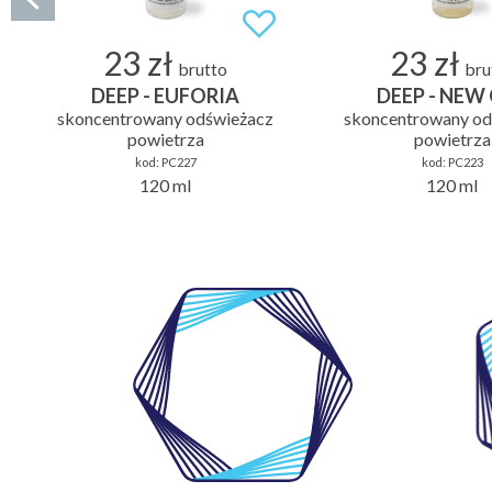
23 zł
23 zł
brutto
bru
DEEP - EUFORIA
DEEP - NEW
skoncentrowany odświeżacz
skoncentrowany od
powietrza
powietrza
kod:
PC227
kod:
PC223
120 ml
120 ml
WŁASNE
LABORATORIUM