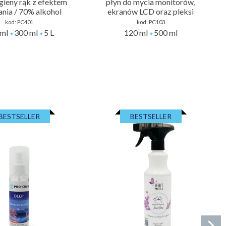
igieny rąk z efektem
płyn do mycia monitorów,
ania / 70% alkohol
ekranów LCD oraz pleksi
kod:
PC401
kod:
PC103
ml
300 ml
5 L
120 ml
500 ml
BESTSELLER
BESTSELLER