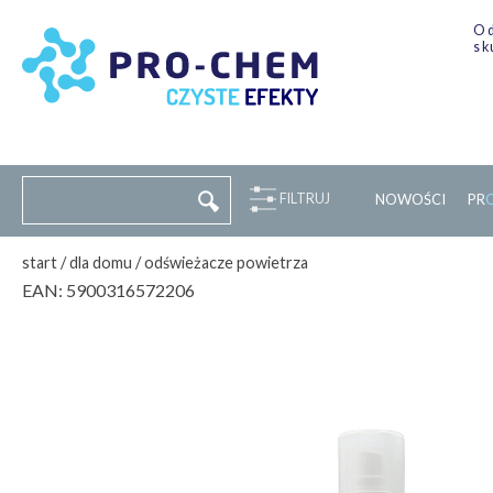
Od
sk
FILTRUJ
NOWOŚCI
P
R
start
/
dla domu
/
odświeżacze powietrza
EAN:
5900316572206