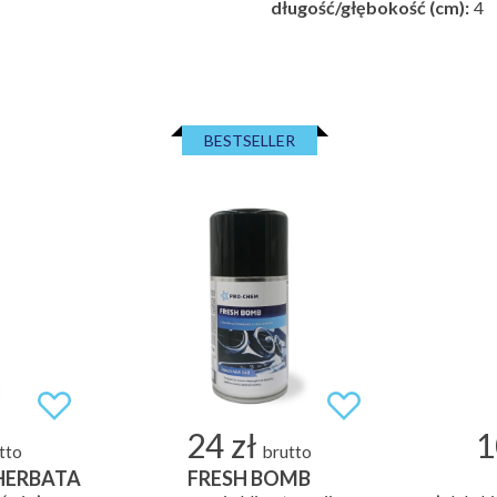
długość/głębokość (cm):
4
BESTSELLER
24 zł
1
tto
brutto
 HERBATA
FRESH BOMB