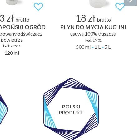
3 zł
18 zł
brutto
brutto
 JAPOŃSKI OGRÓD
PŁYN DO MYCIA KUCHNI
trowany odświeżacz
usuwa 100% tłuszczu
powietrza
kod:
EM01
500 ml
1 L
5 L
kod:
PC241
120 ml
POLSKI
PRODUKT