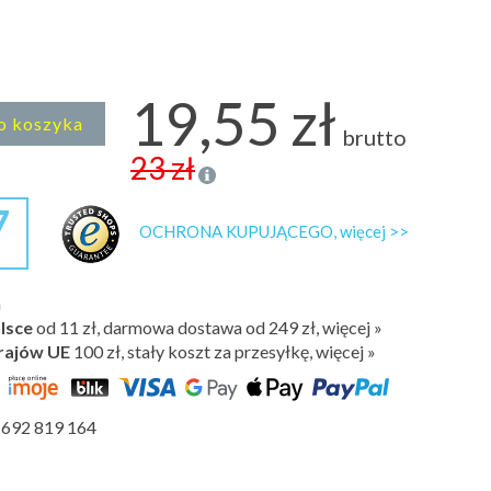
19,55 zł
o koszyka
brutto
23 zł
7
OCHRONA KUPUJĄCEGO, więcej >>
h
lsce
od 11 zł, darmowa dostawa od 249 zł, więcej »
rajów UE
100 zł,
stały koszt za przesyłkę, więcej »
692 819 164