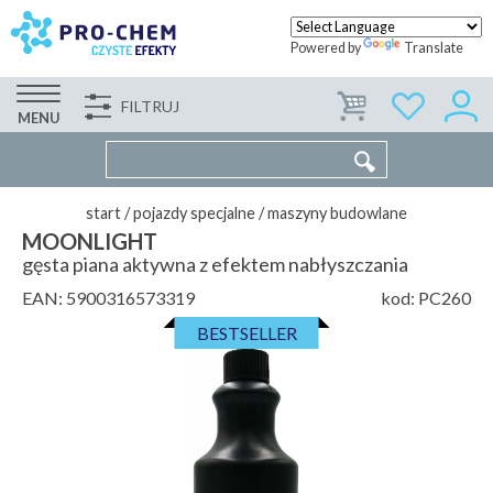
Powered by
Translate
FILTRUJ
FIRMA
WSPÓŁPRACA
KONTAKT
MENU
start
/
pojazdy specjalne
/
maszyny budowlane
MOONLIGHT
gęsta piana aktywna z efektem nabłyszczania
EAN:
5900316573319
kod:
PC260
BESTSELLER