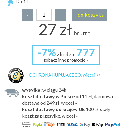
12 x 1 L
-
+
do koszyka
27 zł
brutto
-7%
777
z kodem
zobacz inne promocje »
OCHRONA KUPUJĄCEGO, więcej >>
wysyłka:
w ciągu 24h
koszt dostawy w Polsce
od 11 zł, darmowa
dostawa od 249 zł, więcej »
koszt dostawy do krajów UE
100 zł,
stały
koszt za przesyłkę, więcej »