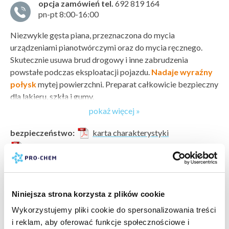
opcja zamówień tel.
692 819 164
pn-pt 8:00-16:00
Niezwykle gęsta piana, przeznaczona do mycia
urządzeniami pianotwórczymi oraz do mycia ręcznego.
Skutecznie usuwa brud drogowy i inne zabrudzenia
powstałe podczas eksploatacji pojazdu.
Nadaje wyraźny
połysk
mytej powierzchni. Preparat całkowicie bezpieczny
dla lakieru, szkła i gumy.
pokaż więcej »
Sposób użycia
Nanieść roztwór na suchą powierzchnię, pozostawić na 1 - 3
bezpieczeństwo:
karta charakterystyki
min., następnie spłukać wodą pod ciśnieniem. Mycie
karta bezpieczeństwa
przeprowadzać od dołu do góry, aby nie spłukać piany
producent:
PRO-CHEM
z dolnych części pojazdu bez użycia ciśnienia.
marka:
PRO-CHEM
odczyn PH:
zasadowy (8-14)
Dawkowanie
Niniejsza strona korzysta z plików cookie
wartość PH:
11
W zależności od rodzaju mycia oraz stopnia zabrudzenia,
pokaż więcej »
typ zabrudzenia:
zabrudzenia atmosferyczne »
,
brud
stosować roztwór:
Wykorzystujemy pliki cookie do spersonalizowania treści
drogowy »
i reklam, aby oferować funkcje społecznościowe i