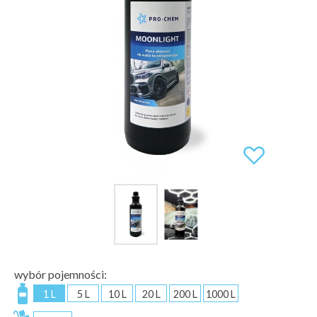
wybór pojemności:
1 L
5 L
10 L
20 L
200 L
1000 L