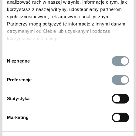
analizować ruch w naszej witrynie. Informacje o tym, jak
korzystasz z naszej witryny, udostępniamy partnerom
społecznościowym, reklamowym i analitycznym.
Partnerzy mogą połączyć te informacje z innymi danymi
otrzymanymi od Ciebie lub uzyskanymi podczas
korzystania z ich usług.
AKCESORIA
Wybór
Niezbędne
zgody
Preferencje
Statystyka
Marketing
Producent i hurtownia środków czystości dla przemysłu,
domu, rolnictwa i motoryzacji – PRO-CHEM