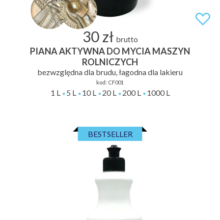
30 zł
brutto
PIANA AKTYWNA DO MYCIA MASZYN
ROLNICZYCH
bezwzględna dla brudu, łagodna dla lakieru
kod:
CF001
1 L
5 L
10 L
20 L
200 L
1000 L
BESTSELLER