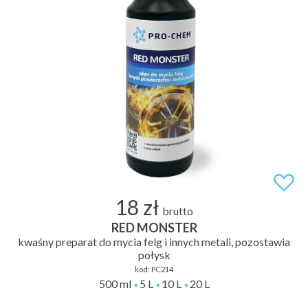
18 zł
brutto
RED MONSTER
kwaśny preparat do mycia felg i innych metali, pozostawia
połysk
kod:
PC214
500 ml
5 L
10 L
20 L