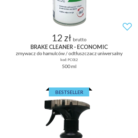
12 zł
brutto
BRAKE CLEANER - ECONOMIC
zmywacz do hamulców / odtłuszczacz uniwersalny
kod:
PC012
500 ml
BESTSELLER