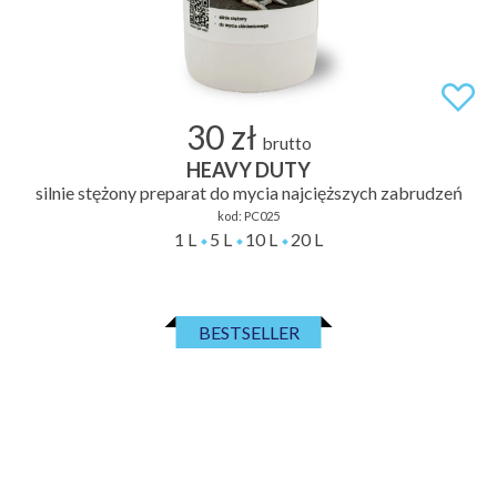
30 zł
brutto
HEAVY DUTY
silnie stężony preparat do mycia najcięższych zabrudzeń
kod:
PC025
1 L
5 L
10 L
20 L
BESTSELLER