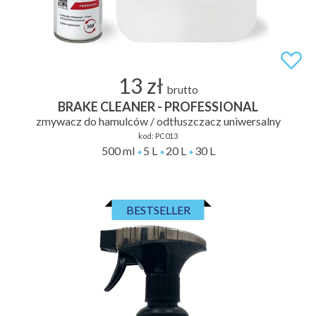
13 zł
brutto
BRAKE CLEANER - PROFESSIONAL
zmywacz do hamulców / odtłuszczacz uniwersalny
kod:
PC013
500 ml
5 L
20 L
30 L
BESTSELLER