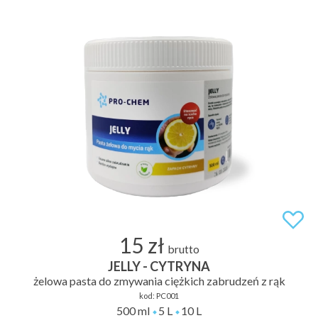
15 zł
brutto
JELLY - CYTRYNA
żelowa pasta do zmywania ciężkich zabrudzeń z rąk
kod:
PC001
500 ml
5 L
10 L