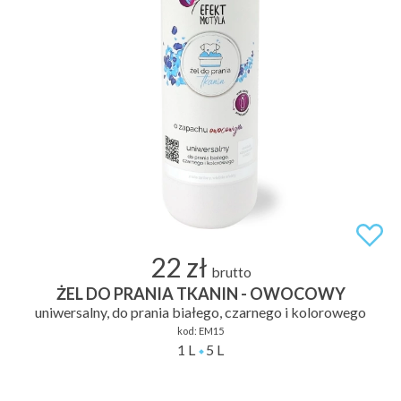
22 zł
brutto
ŻEL DO PRANIA TKANIN - OWOCOWY
uniwersalny, do prania białego, czarnego i kolorowego
kod:
EM15
1 L
5 L