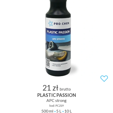
21 zł
brutto
PLASTIC PASSION
APC strong
kod:
PC219
500 ml
5 L
10 L