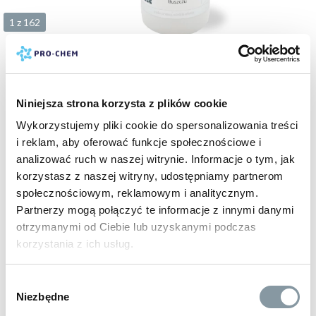
1 z 162
18 zł
brutto
PŁYN DO MYCIA KUCHNI
usuwa 100% tłuszczu
Niniejsza strona korzysta z plików cookie
kod:
EM01
Wykorzystujemy pliki cookie do spersonalizowania treści
500 ml
1 L
5 L
i reklam, aby oferować funkcje społecznościowe i
analizować ruch w naszej witrynie. Informacje o tym, jak
korzystasz z naszej witryny, udostępniamy partnerom
BESTSELLER
społecznościowym, reklamowym i analitycznym.
Partnerzy mogą połączyć te informacje z innymi danymi
otrzymanymi od Ciebie lub uzyskanymi podczas
korzystania z ich usług.
Wybór
Niezbędne
zgody