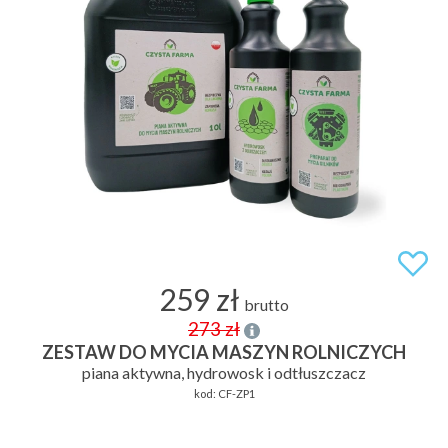
259 zł
brutto
273 zł
ZESTAW DO MYCIA MASZYN ROLNICZYCH
piana aktywna, hydrowosk i odtłuszczacz
kod:
CF-ZP1