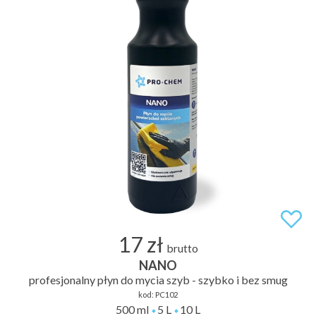
17 zł
brutto
NANO
profesjonalny płyn do mycia szyb - szybko i bez smug
kod:
PC102
500 ml
5 L
10 L