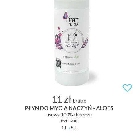
11 zł
brutto
PŁYN DO MYCIA NACZYŃ - ALOES
usuwa 100% tłuszczu
kod:
EM18
1 L
5 L