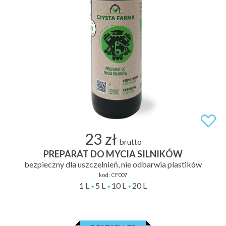
23 zł
brutto
PREPARAT DO MYCIA SILNIKÓW
bezpieczny dla uszczelnień, nie odbarwia plastików
kod:
CF007
1 L
5 L
10 L
20 L