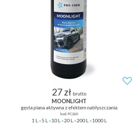
27 zł
brutto
MOONLIGHT
gęsta piana aktywna z efektem nabłyszczania
kod:
PC260
1 L
5 L
10 L
20 L
200 L
1000 L