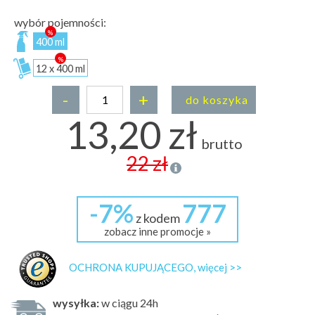
wybór pojemności:
400 ml
12 x 400 ml
-
+
do koszyka
13,20 zł
brutto
22 zł
-7%
777
z kodem
zobacz inne promocje »
OCHRONA KUPUJĄCEGO, więcej >>
wysyłka:
w ciągu 24h