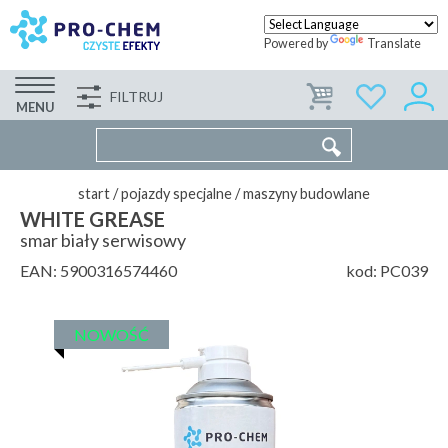
Powered by
Translate
FILTRUJ
FIRMA
WSPÓŁPRACA
KONTAKT
MENU
start
/
pojazdy specjalne
/
maszyny budowlane
WHITE GREASE
smar biały serwisowy
EAN:
5900316574460
kod:
PC039
NOWOŚĆ