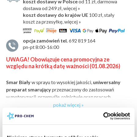
koszt dostawy w Polsce
od 11 zł, darmowa
dostawa od 249 zł, więcej »
koszt dostawy do krajów UE
100 zł,
stały
koszt za przesyłkę, więcej »
opcja zamówień tel.
692 819 164
pn-pt 8:00-16:00
UWAGA! Obowiązuje cena promocyjna ze
względu na krótką datę ważności (01.08.2026)
Smar Biały
w sprayu to wysokiej jakości,
uniwersalny
preparat smarujący
przeznaczony do zastosowań
w motoryzacji, przemyśle, rolnictwie oraz pracach
serwisowo-warsztatowych. Dzięki nowoczesnej formule
pokaż więcej »
tworzy wyjątkowo trwałą, białą
powłokę smarną
bezpieczeństwo:
karta charakterystyki
odporną na wodę
, która skutecznie
redukuje tarcie
i chroni elementy metalowe przed korozją
karta bezpieczeństwa
oraz
zużyciem.
producent:
PRO-CHEM