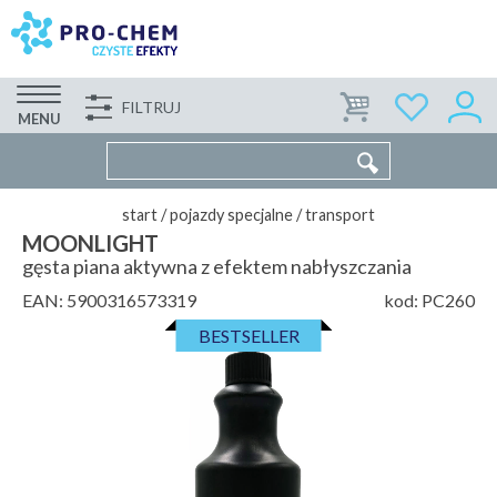
FILTRUJ
FIRMA
WSPÓŁPRACA
KONTAKT
MENU
start
/
pojazdy specjalne
/
transport
MOONLIGHT
gęsta piana aktywna z efektem nabłyszczania
EAN:
5900316573319
kod:
PC260
BESTSELLER