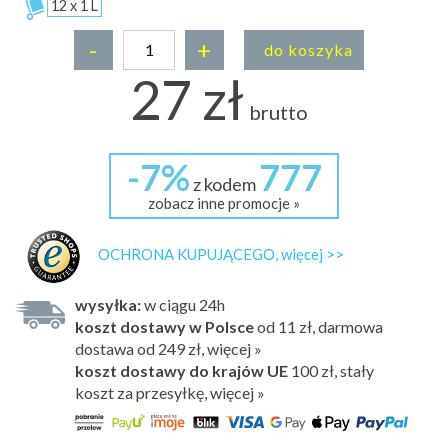
12 x 1 L
-
+
do koszyka
27 zł
brutto
-7%
777
z kodem
zobacz inne promocje »
OCHRONA KUPUJĄCEGO, więcej >>
wysyłka:
w ciągu 24h
koszt dostawy w Polsce
od 11 zł, darmowa
dostawa od 249 zł, więcej »
koszt dostawy do krajów UE
100 zł,
stały
koszt za przesyłkę, więcej »