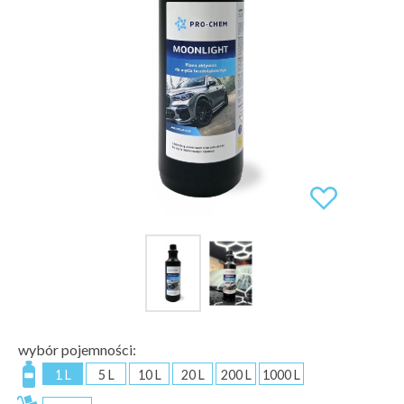
wybór pojemności:
1 L
5 L
10 L
20 L
200 L
1000 L