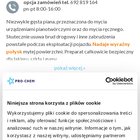
opcja zamówień tel.
692 819 164
pn-pt 8:00-16:00
Niezwykle gęsta piana, przeznaczona do mycia
urządzeniami pianotwórczymi oraz do mycia ręcznego.
Skutecznie usuwa brud drogowy i inne zabrudzenia
powstałe podczas eksploatacji pojazdu.
Nadaje wyraźny
połysk
mytej powierzchni. Preparat całkowicie bezpieczny
dla lakieru, szkła i gumy.
pokaż więcej »
Sposób użycia
Nanieść roztwór na suchą powierzchnię, pozostawić na 1 - 3
bezpieczeństwo:
karta charakterystyki
min., następnie spłukać wodą pod ciśnieniem. Mycie
karta bezpieczeństwa
przeprowadzać od dołu do góry, aby nie spłukać piany
producent:
PRO-CHEM
z dolnych części pojazdu bez użycia ciśnienia.
Niniejsza strona korzysta z plików cookie
marka:
PRO-CHEM
odczyn PH:
zasadowy (8-14)
Wykorzystujemy pliki cookie do spersonalizowania treści
Dawkowanie
wartość PH:
11
i reklam, aby oferować funkcje społecznościowe i
W zależności od rodzaju mycia oraz stopnia zabrudzenia,
pokaż więcej »
typ zabrudzenia:
zabrudzenia atmosferyczne »
,
brud
analizować ruch w naszej witrynie. Informacje o tym, jak
stosować roztwór:
drogowy »
korzystasz z naszej witryny, udostępniamy partnerom