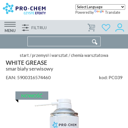
Powered by
Translate
FILTRUJ
FIRMA
WSPÓŁPRACA
KONTAKT
MENU
start
/
przemysł i warsztat
/
chemia warsztatowa
WHITE GREASE
smar biały serwisowy
EAN:
5900316574460
kod:
PC039
NOWOŚĆ