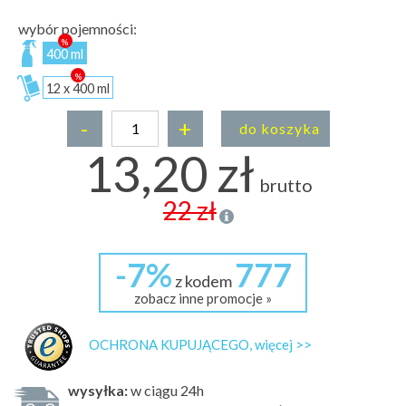
wybór pojemności:
400 ml
12 x 400 ml
-
+
do koszyka
13,20 zł
brutto
22 zł
-7%
777
z kodem
zobacz inne promocje »
OCHRONA KUPUJĄCEGO, więcej >>
wysyłka:
w ciągu 24h