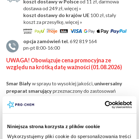
koszt dostawy w Polsce
od 11 zł, darmowa
dostawa od 249 zł, więcej »
koszt dostawy do krajów UE
100 zł,
stały
koszt za przesyłkę, więcej »
opcja zamówień tel.
692 819 164
pn-pt 8:00-16:00
UWAGA! Obowiązuje cena promocyjna ze
względu na krótką datę ważności (01.08.2026)
Smar Biały
w sprayu to wysokiej jakości,
uniwersalny
preparat smarujący
przeznaczony do zastosowań
w motoryzacji, przemyśle, rolnictwie oraz pracach
serwisowo-warsztatowych. Dzięki nowoczesnej formule
pokaż więcej »
tworzy wyjątkowo trwałą, białą
powłokę smarną
bezpieczeństwo:
karta charakterystyki
odporną na wodę
, która skutecznie
redukuje tarcie
Niniejsza strona korzysta z plików cookie
i chroni elementy metalowe przed korozją
karta bezpieczeństwa
oraz
zużyciem.
producent:
PRO-CHEM
Wykorzystujemy pliki cookie do spersonalizowania treści