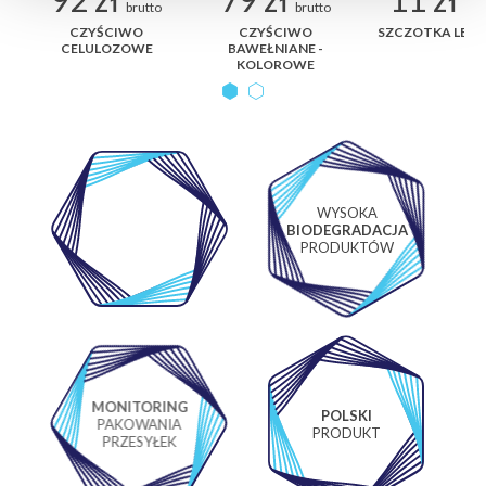
Bezszwowa
brutto
brutto
bru
ER
CZYŚCIWO
CZYŚCIWO
SZCZOTKA LEA
CELULOZOWE
BAWEŁNIANE -
KOLOROWE
WYSOKA
WŁASNE
BIODEGRADACJA
LABORATORIUM
PRODUKTÓW
MONITORING
POLSKI
PAKOWANIA
PRODUKT
PRZESYŁEK