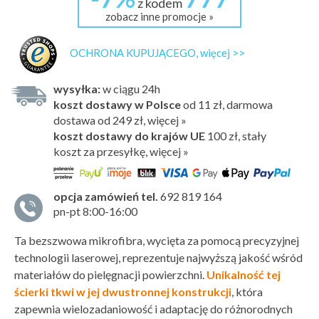
z kodem
zobacz inne promocje »
OCHRONA KUPUJĄCEGO, więcej >>
wysyłka:
w ciągu 24h
koszt dostawy w Polsce
od 11 zł, darmowa
dostawa od 249 zł, więcej »
koszt dostawy do krajów UE
100 zł,
stały
koszt za przesyłkę, więcej »
opcja zamówień tel.
692 819 164
pn-pt 8:00-16:00
Ta bezszwowa mikrofibra, wycięta za pomocą precyzyjnej
technologii laserowej, reprezentuje najwyższą jakość wśród
materiałów do pielęgnacji powierzchni.
Unikalność tej
ścierki tkwi w jej dwustronnej konstrukcji
, która
zapewnia wielozadaniowość i adaptację do różnorodnych