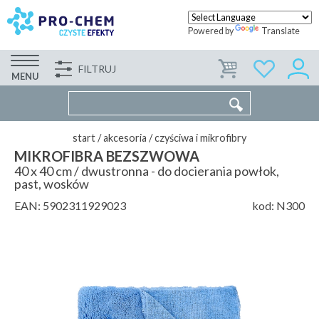
Powered by
Translate
FILTRUJ
FIRMA
WSPÓŁPRACA
KONTAKT
MENU
start
/
akcesoria
/
czyściwa i mikrofibry
MIKROFIBRA BEZSZWOWA
40 x 40 cm / dwustronna - do docierania powłok,
past, wosków
EAN:
5902311929023
kod:
N300