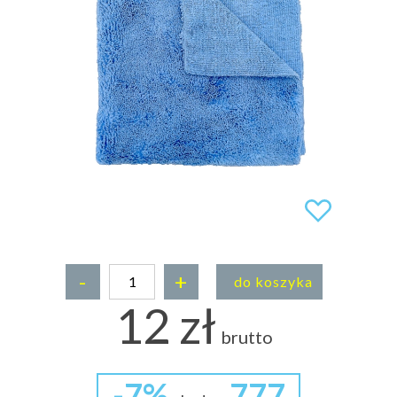
-
+
do koszyka
12 zł
brutto
-7%
777