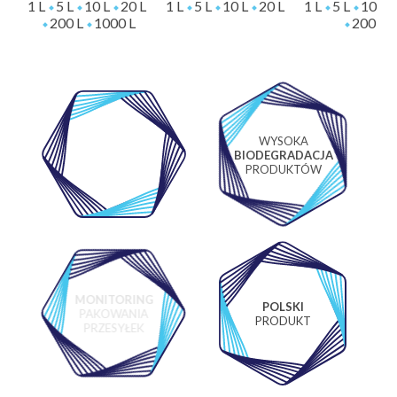
1 L
5 L
10 L
20 L
1 L
5 L
10 L
20 L
1 L
5 L
10 L
200 L
1000 L
200 L
WYSOKA
WŁASNE
BIODEGRADACJA
LABORATORIUM
PRODUKTÓW
MONITORING
POLSKI
PAKOWANIA
PRODUKT
PRZESYŁEK