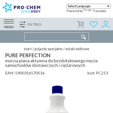
Powered by
Translate
FILTRUJ
FIRMA
WSPÓŁPRACA
KONTAKT
MENU
start
/
pojazdy specjalne
/
wózki widłowe
PURE PERFECTION
mocna piana aktywna do bezdotykowego mycia
samochodów dostawczych i ciężarowych
EAN:
5900316570516
kod:
PC213