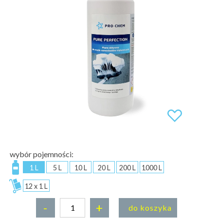
wybór pojemności:
1 L
5 L
10 L
20 L
200 L
1000 L
12 x 1 L
-
+
do koszyka