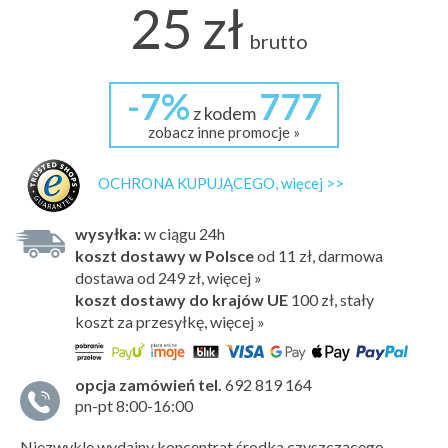
25 zł
brutto
-7%
777
z kodem
zobacz inne promocje »
OCHRONA KUPUJĄCEGO, więcej >>
wysyłka:
w ciągu 24h
koszt dostawy w Polsce
od 11 zł, darmowa
dostawa od 249 zł, więcej »
koszt dostawy do krajów UE
100 zł,
stały
koszt za przesyłkę, więcej »
opcja zamówień tel.
692 819 164
pn-pt 8:00-16:00
Niezwykle wydajny koncentrat środka czyszczącego,