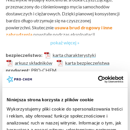
przeznaczony do ciśnieniowego mycia samochodów
dostawczych i ciężarowych. Dzięki pianowej konsystencji
bardzo długo utrzymuje się na czyszczonej
powierzchni. Skutecznie
usuwa brud drogowy i inne
zabrudzenia
powstałe podczas eksploatacji
pojazdu. Preparat przeznaczony jest do mycia
pokaż więcej »
ciśnieniowego urządzeniami pianotwórczymi.
bezpieczeństwo:
karta charakterystyki
Sposób użycia
arkusz składników
karta bezpieczeństwa
Nanieść roztwór na suchą powierzchnię, pozostawić na 1 - 3
producent:
PRO-CHEM
min., następnie spłukać wodą pod ciśnieniem. Spłukiwanie
marka:
PRO-CHEM
przeprowadzać od dołu do góry, aby nie spłukać piany
odczyn PH:
zasadowy (8-14)
z dolnych części pojazdu bez użycia ciśnienia.
wartość PH:
13
pokaż więcej »
typ zabrudzenia:
zabrudzenia atmosferyczne »
,
brud
Dawkowanie
Niniejsza strona korzysta z plików cookie
drogowy »
W zależności od rodzaju mycia oraz stopnia zabrudzenia,
Wykorzystujemy pliki cookie do spersonalizowania treści
powierzchnia do wyczyszczenia:
tworzywa sztuczne
stosować roztwór:
i reklam, aby oferować funkcje społecznościowe i
(PCV, ratan) »
,
plandeki »
,
lakier samochodowy »
analizować ruch w naszej witrynie. Informacje o tym, jak
5 - 10% mycie ciśnieniowe (50 - 100 ml preparatu na
rodzaj czyszczenia:
gruntowne bieżące
korzystasz z naszej witryny, udostępniamy partnerom