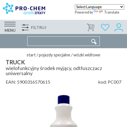
Powered by
Translate
FILTRUJ
FIRMA
WSPÓŁPRACA
KONTAKT
MENU
start
/
pojazdy specjalne
/
wózki widłowe
TRUCK
wielofunkcyjny środek myjący, odtłuszczacz
uniwersalny
EAN:
5900316570615
kod:
PC007