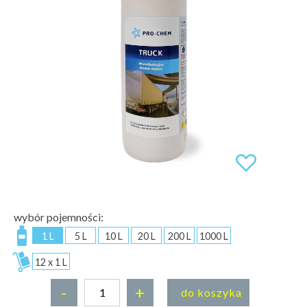
wybór pojemności:
1 L
5 L
10 L
20 L
200 L
1000 L
12 x 1 L
-
+
do koszyka