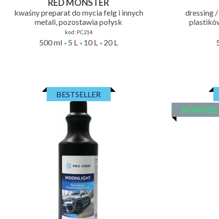
RED MONSTER
kwaśny preparat do mycia felg i innych
dressing /
metali, pozostawia połysk
plastikó
kod:
PC214
500 ml
5 L
10 L
20 L
BESTSELLER
NOWOŚĆ