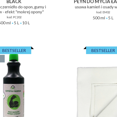
BLACK
PŁYN DO MYCIA ŁA
 czernidło do opon, gumy i
usuwa kamień i osady 
w - efekt "mokrej opony"
kod:
EM02
500 ml
5 L
kod:
PC202
500 ml
5 L
10 L
BESTSELLER
BESTSELLER