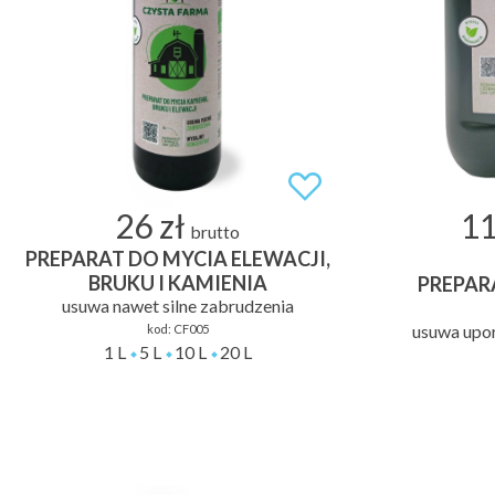
26 zł
11
brutto
PREPARAT DO MYCIA ELEWACJI,
BRUKU I KAMIENIA
PREPAR
usuwa nawet silne zabrudzenia
usuwa upor
kod:
CF005
1 L
5 L
10 L
20 L