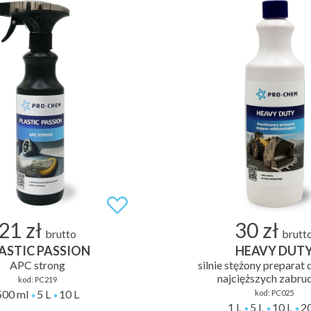
21 zł
30 zł
brutto
brutt
ASTIC PASSION
HEAVY DUT
APC strong
silnie stężony preparat
najcięższych zabru
kod:
PC219
500 ml
5 L
10 L
kod:
PC025
1 L
5 L
10 L
20