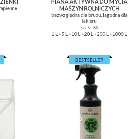
ZIENKI
PIANA AKTYWNA DO MYCIA
wapienne
MASZYN ROLNICZYCH
bezwzględna dla brudu, łagodna dla
lakieru
kod:
CF001
1 L
5 L
10 L
20 L
200 L
1000 L
BESTSELLER