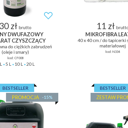
30 zł
11 zł
brutto
brutt
NY DWUFAZOWY
MIKROFIBRA LEA
ARAT CZYSZCZĄCY
40 x 40 cm / do tapicerki 
materiałowej
wna do ciężkich zabrudzeń
(oleje i smary)
kod:
N334
kod:
CF008
L
5 L
10 L
20 L
BESTSELLER
BESTSELLER
PROMOCJA
ZESTAW PRO
-15%