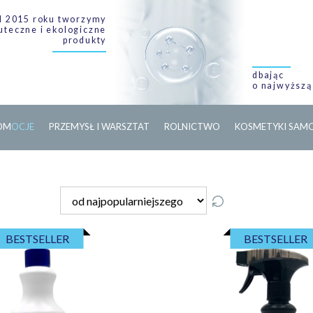
 2015 roku tworzymy
uteczne i ekologiczne
produkty
dbając
o najwyższą
O
M
O
C
J
E
PRZEMYSŁ I WARSZTAT
ROLNICTWO
KOSMETYKI SA
BESTSELLER
BESTSELLER