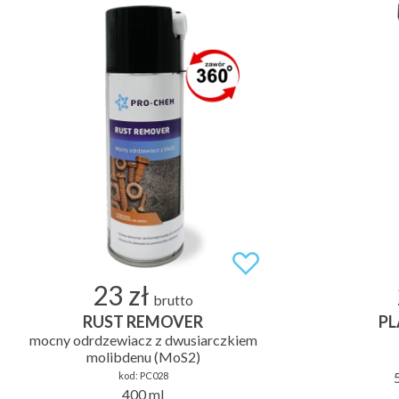
23 zł
brutto
RUST REMOVER
PL
mocny odrdzewiacz z dwusiarczkiem
molibdenu (MoS2)
kod:
PC028
400 ml