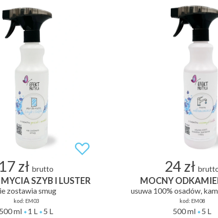
17 zł
24 zł
brutto
brutt
MYCIA SZYB I LUSTER
MOCNY ODKAMIE
ie zostawia smug
usuwa 100% osadów, kamie
kod:
EM03
kod:
EM08
500 ml
1 L
5 L
500 ml
5 L