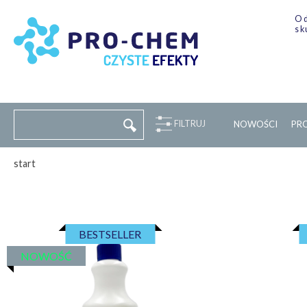
Od
sk
FILTRUJ
NOWOŚCI
P
R
start
BESTSELLER
NOWOŚĆ