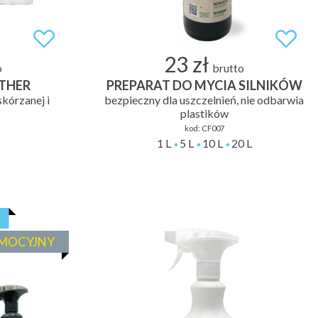
23 zł
o
brutto
THER
PREPARAT DO MYCIA SILNIKÓW
skórzanej i
bezpieczny dla uszczelnień, nie odbarwia
plastików
kod:
CF007
1 L
5 L
10 L
20 L
MOCYJNY