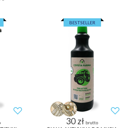
BESTSELLER
30 zł
o
brutto