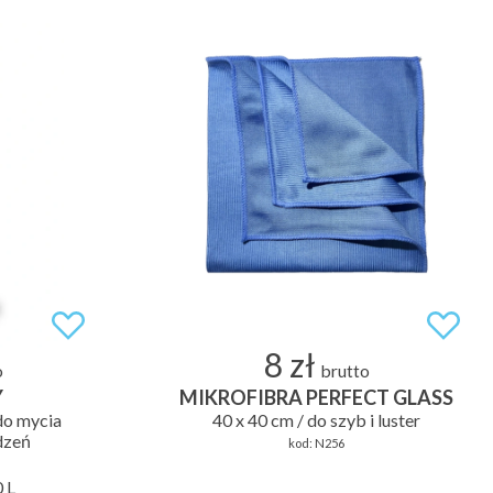
8 zł
o
brutto
Y
MIKROFIBRA PERFECT GLASS
 do mycia
40 x 40 cm / do szyb i luster
dzeń
kod:
N256
 L