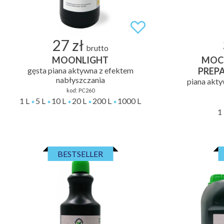
27 zł
brutto
MOONLIGHT
MOC
gęsta piana aktywna z efektem
PREP
nabłyszczania
piana akty
kod:
PC260
1 L
5 L
10 L
20 L
200 L
1000 L
1 
BESTSELLER