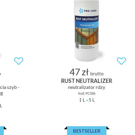
47 zł
o
brutto
RUST NEUTRALIZER
cia szyb -
neutralizator rdzy
ug
kod:
PC036
1 L
5 L
L
BESTSELLER