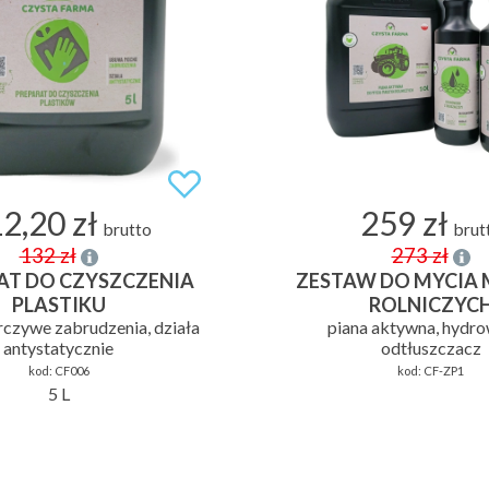
2,20 zł
259 zł
brutto
brut
132 zł
273 zł
AT DO CZYSZCZENIA
ZESTAW DO MYCIA
PLASTIKU
ROLNICZYC
czywe zabrudzenia, działa
piana aktywna, hydro
antystatycznie
odtłuszczacz
kod:
CF006
kod:
CF-ZP1
5 L