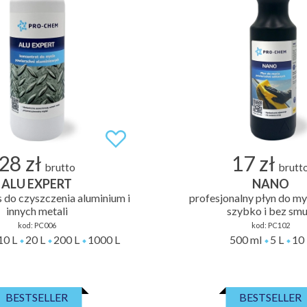
28 zł
17 zł
brutto
brutt
ALU EXPERT
NANO
do czyszczenia aluminium i
profesjonalny płyn do my
innych metali
szybko i bez sm
kod:
PC006
kod:
PC102
10 L
20 L
200 L
1000 L
500 ml
5 L
10 
BESTSELLER
BESTSELLER