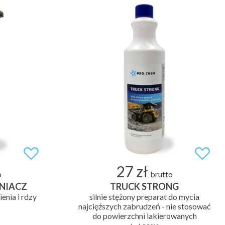
27 zł
o
brutto
NIACZ
TRUCK STRONG
nia i rdzy
silnie stężony preparat do mycia
najcięższych zabrudzeń - nie stosować
do powierzchni lakierowanych