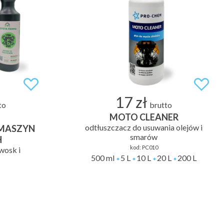
17 zł
to
brutto
MOTO CLEANER
odtłuszczacz do usuwania olejów i
 MASZYN
smarów
H
kod:
PC010
wosk i
500 ml
5 L
10 L
20 L
200 L