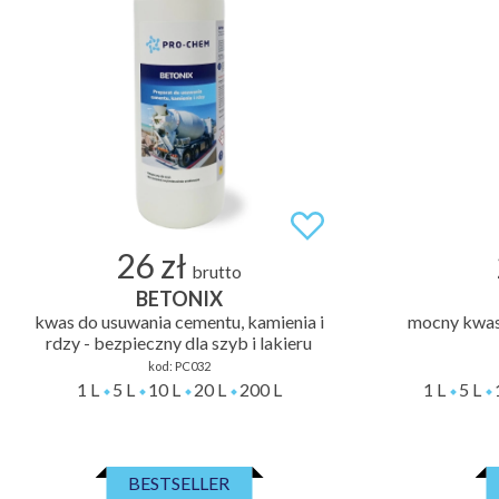
26 zł
brutto
BETONIX
kwas do usuwania cementu, kamienia i
mocny kwas 
rdzy - bezpieczny dla szyb i lakieru
kod:
PC032
1 L
5 L
10 L
20 L
200 L
1 L
5 L
BESTSELLER