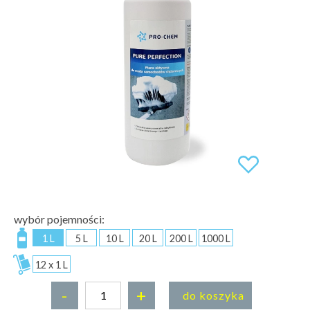
wybór pojemności:
1 L
5 L
10 L
20 L
200 L
1000 L
12 x 1 L
-
+
do koszyka