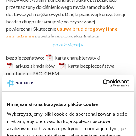
przeznaczony do ciśnieniowego mycia samochodów
dostawczych i ciężarowych. Dzięki pianowej konsystencji
bardzo długo utrzymuje się na czyszczonej
powierzchni. Skutecznie
usuwa brud drogowy i inne
zabrudzenia
powstałe podczas eksploatacji
pojazdu. Preparat przeznaczony jest do mycia
pokaż więcej »
ciśnieniowego urządzeniami pianotwórczymi.
bezpieczeństwo:
karta charakterystyki
Sposób użycia
arkusz składników
karta bezpieczeństwa
Nanieść roztwór na suchą powierzchnię, pozostawić na 1 - 3
producent:
PRO-CHEM
min., następnie spłukać wodą pod ciśnieniem. Spłukiwanie
marka:
PRO-CHEM
przeprowadzać od dołu do góry, aby nie spłukać piany
odczyn PH:
zasadowy (8-14)
z dolnych części pojazdu bez użycia ciśnienia.
wartość PH:
13
pokaż więcej »
typ zabrudzenia:
zabrudzenia atmosferyczne »
,
brud
Dawkowanie
Niniejsza strona korzysta z plików cookie
drogowy »
W zależności od rodzaju mycia oraz stopnia zabrudzenia,
Wykorzystujemy pliki cookie do spersonalizowania treści
powierzchnia do wyczyszczenia:
plandeki »
,
lakier
stosować roztwór:
i reklam, aby oferować funkcje społecznościowe i
samochodowy »
,
tworzywa sztuczne (PCV, ratan) »
analizować ruch w naszej witrynie. Informacje o tym, jak
5 - 10% mycie ciśnieniowe (50 - 100 ml preparatu na
rodzaj czyszczenia:
bieżące gruntowne
korzystasz z naszej witryny, udostępniamy partnerom