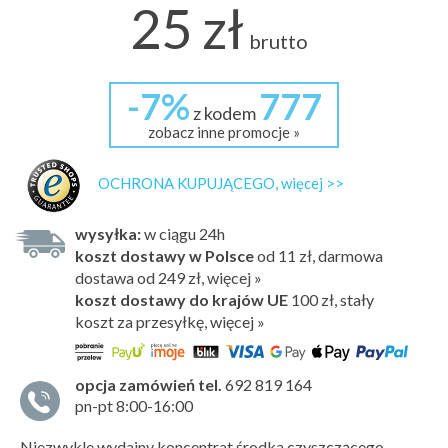
25 zł
brutto
-7%
777
z kodem
zobacz inne promocje »
OCHRONA KUPUJĄCEGO, więcej >>
wysyłka:
w ciągu 24h
koszt dostawy w Polsce
od 11 zł, darmowa
dostawa od 249 zł, więcej »
koszt dostawy do krajów UE
100 zł,
stały
koszt za przesyłkę, więcej »
opcja zamówień tel.
692 819 164
pn-pt 8:00-16:00
Niezwykle wydajny koncentrat środka czyszczącego,