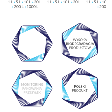
1 L
5 L
10 L
20 L
1 L
5 L
10 L
20 L
1 L
5 L
10 L
200 L
1000 L
200 L
WYSOKA
WŁASNE
BIODEGRADACJA
LABORATORIUM
PRODUKTÓW
MONITORING
POLSKI
PAKOWANIA
PRODUKT
PRZESYŁEK