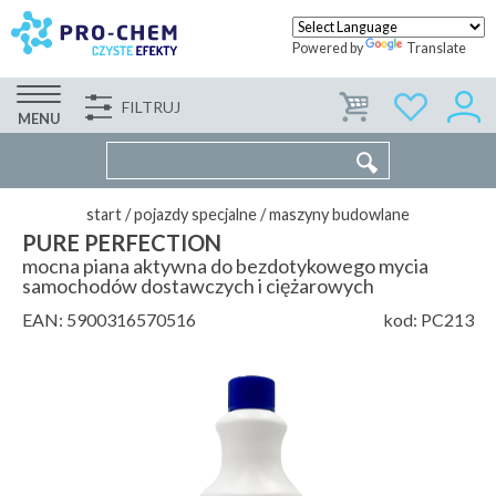
Powered by
Translate
FILTRUJ
FIRMA
WSPÓŁPRACA
KONTAKT
MENU
start
/
pojazdy specjalne
/
maszyny budowlane
PURE PERFECTION
mocna piana aktywna do bezdotykowego mycia
samochodów dostawczych i ciężarowych
EAN:
5900316570516
kod:
PC213