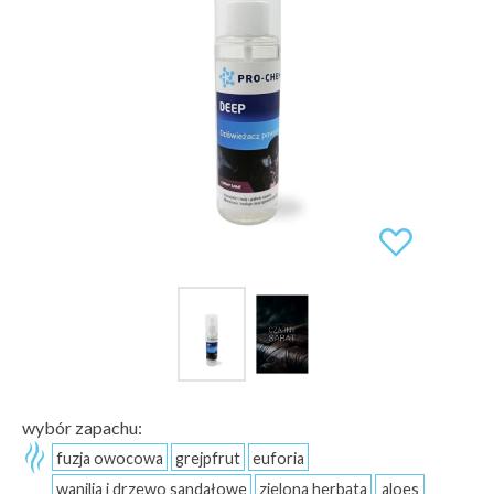
wybór zapachu:
fuzja owocowa
grejpfrut
euforia
wanilia i drzewo sandałowe
zielona herbata
aloes