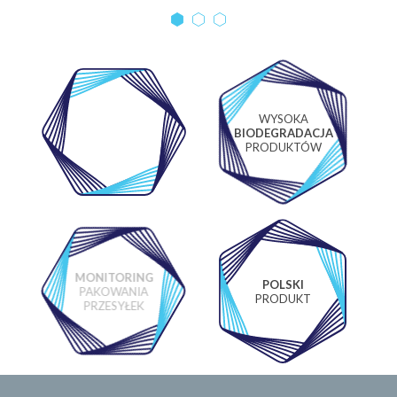
WYSOKA
WŁASNE
BIODEGRADACJA
LABORATORIUM
PRODUKTÓW
MONITORING
POLSKI
PAKOWANIA
PRODUKT
PRZESYŁEK