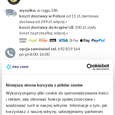
wysyłka:
w ciągu 24h
koszt dostawy w Polsce
od 11 zł, darmowa
dostawa od 249 zł, więcej »
koszt dostawy do krajów UE
100 zł,
stały
koszt za przesyłkę, więcej »
opcja zamówień tel.
692 819 164
pn-pt 8:00-16:00
Odświeżacz powietrza, który doskonale sprawdza się jako
środek
do niwelowania nieprzyjemnego zapachu
.
Idealny do stosowania w każdym pomieszczeniu,
samochodzie czy szafie. Bardzo wydajny i wygodny
Niniejsza strona korzysta z plików cookie
w użyciu. Utrzymuje się w powietrzu przez długi czas.
Wykorzystujemy pliki cookie do spersonalizowania treści
Nie zostawia plam
.
i reklam, aby oferować funkcje społecznościowe i
pokaż więcej »
Kompozycja zapachowa
analizować ruch w naszej witrynie. Informacje o tym, jak
Tajemniczy, intrygujący zapach, łączący mroczne nuty
korzystasz z naszej witryny, udostępniamy partnerom
bezpieczeństwo:
karta charakterystyki