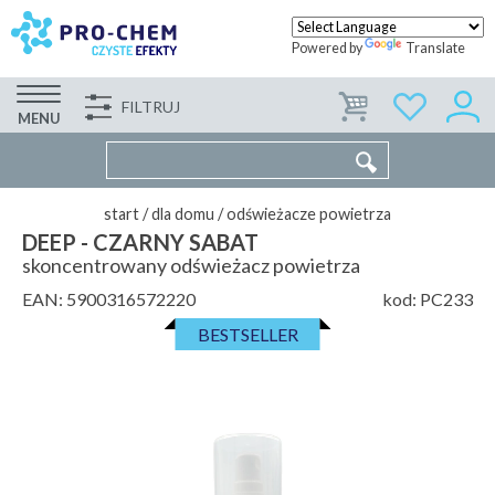
Powered by
Translate
FILTRUJ
FIRMA
WSPÓŁPRACA
KONTAKT
MENU
start
/
dla domu
/
odświeżacze powietrza
DEEP - CZARNY SABAT
skoncentrowany odświeżacz powietrza
EAN:
5900316572220
kod:
PC233
BESTSELLER