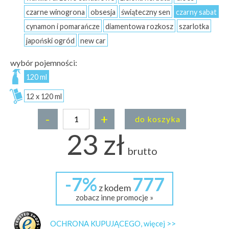
czarne winogrona
obsesja
świąteczny sen
czarny sabat
cynamon i pomarańcze
diamentowa rozkosz
szarlotka
japoński ogród
new car
wybór pojemności:
120 ml
12 x 120 ml
-
+
do koszyka
23 zł
brutto
-7%
777
z kodem
zobacz inne promocje »
OCHRONA KUPUJĄCEGO, więcej >>