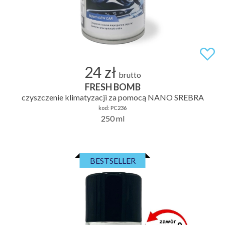
24 zł
brutto
FRESH BOMB
czyszczenie klimatyzacji za pomocą NANO SREBRA
kod:
PC236
250 ml
BESTSELLER