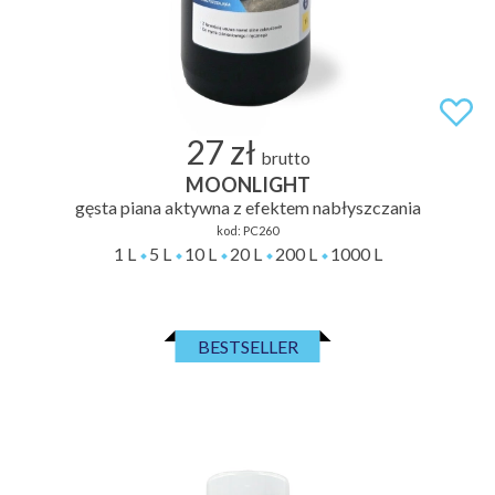
27 zł
brutto
MOONLIGHT
gęsta piana aktywna z efektem nabłyszczania
kod:
PC260
1 L
5 L
10 L
20 L
200 L
1000 L
BESTSELLER