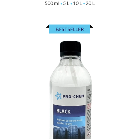
500 ml
5 L
10 L
20 L
BESTSELLER