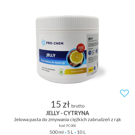
15 zł
brutto
JELLY - CYTRYNA
żelowa pasta do zmywania ciężkich zabrudzeń z rąk
kod:
PC001
500 ml
5 L
10 L