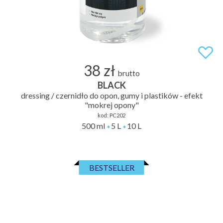
38 zł
brutto
BLACK
dressing / czernidło do opon, gumy i plastików - efekt
"mokrej opony"
kod:
PC202
500 ml
5 L
10 L
BESTSELLER