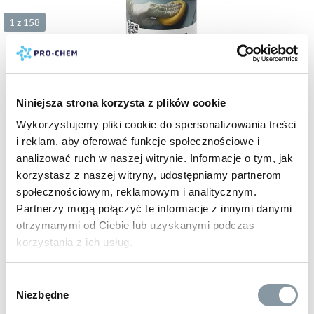
1 z 158
21 zł
Niniejsza strona korzysta z plików cookie
brutto
PLASTIC PASSION
Wykorzystujemy pliki cookie do spersonalizowania treści
APC strong
i reklam, aby oferować funkcje społecznościowe i
kod:
PC219
analizować ruch w naszej witrynie. Informacje o tym, jak
500 ml
5 L
10 L
korzystasz z naszej witryny, udostępniamy partnerom
społecznościowym, reklamowym i analitycznym.
Partnerzy mogą połączyć te informacje z innymi danymi
BESTSELLER
otrzymanymi od Ciebie lub uzyskanymi podczas
korzystania z ich usług.
Wybór
Niezbędne
zgody