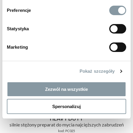
Preferencje
Statystyka
Marketing
Pokaż szczegóły
Zezwól na wszystkie
Spersonalizuj
30 zł
brutto
HEAVY DUTY
silnie stężony preparat do mycia najcięższych zabrudzeń
kod:
PC025