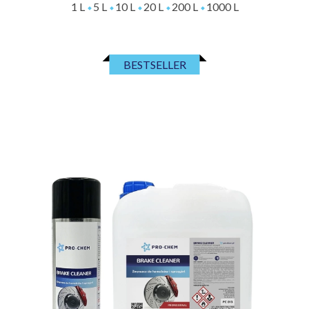
1 L
5 L
10 L
20 L
200 L
1000 L
BESTSELLER