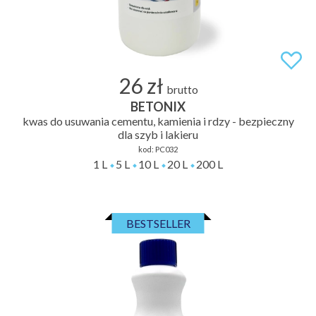
26 zł
brutto
BETONIX
kwas do usuwania cementu, kamienia i rdzy - bezpieczny
dla szyb i lakieru
kod:
PC032
1 L
5 L
10 L
20 L
200 L
BESTSELLER