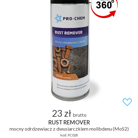
23 zł
brutto
RUST REMOVER
mocny odrdzewiacz z dwusiarczkiem molibdenu (MoS2)
kod:
PC028