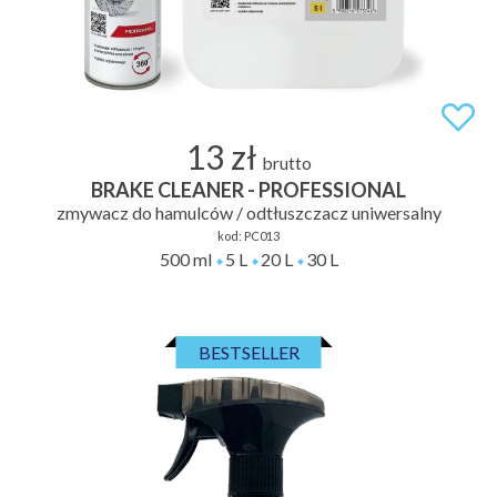
13 zł
brutto
BRAKE CLEANER - PROFESSIONAL
zmywacz do hamulców / odtłuszczacz uniwersalny
kod:
PC013
500 ml
5 L
20 L
30 L
BESTSELLER