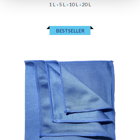
1 L
5 L
10 L
20 L
BESTSELLER