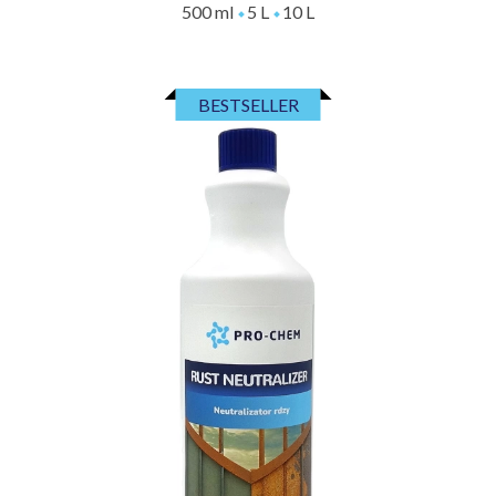
500 ml
5 L
10 L
BESTSELLER