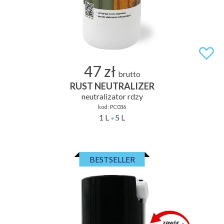
47 zł
brutto
RUST NEUTRALIZER
neutralizator rdzy
kod:
PC036
1 L
5 L
BESTSELLER