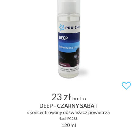
23 zł
brutto
DEEP - CZARNY SABAT
skoncentrowany odświeżacz powietrza
kod:
PC233
120 ml