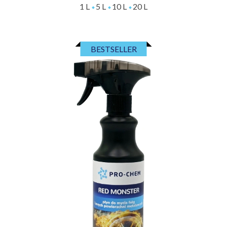
1 L
5 L
10 L
20 L
BESTSELLER