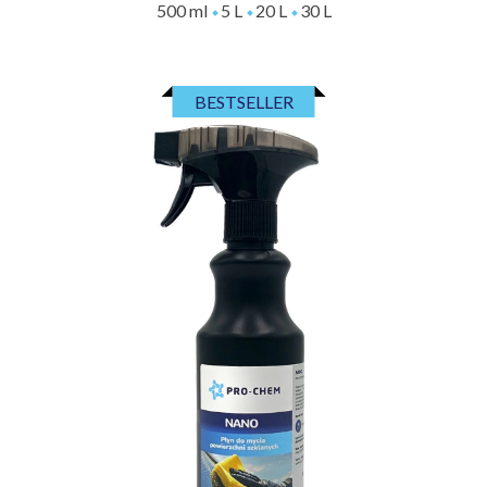
500 ml
5 L
20 L
30 L
BESTSELLER