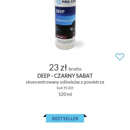
23 zł
brutto
DEEP - CZARNY SABAT
skoncentrowany odświeżacz powietrza
kod:
PC233
120 ml
BESTSELLER