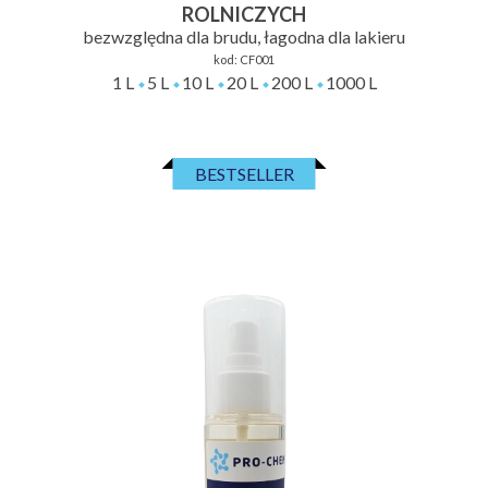
ROLNICZYCH
bezwzględna dla brudu, łagodna dla lakieru
kod:
CF001
1 L
5 L
10 L
20 L
200 L
1000 L
BESTSELLER