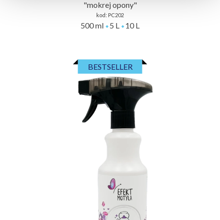
"mokrej opony"
kod:
PC202
500 ml
5 L
10 L
BESTSELLER