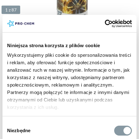
1 z 87
18 zł
Niniejsza strona korzysta z plików cookie
brutto
RED MONSTER
Wykorzystujemy pliki cookie do spersonalizowania treści
kwaśny preparat do mycia felg i innych metali, pozostawia
i reklam, aby oferować funkcje społecznościowe i
połysk
analizować ruch w naszej witrynie. Informacje o tym, jak
kod:
PC214
korzystasz z naszej witryny, udostępniamy partnerom
500 ml
5 L
10 L
20 L
społecznościowym, reklamowym i analitycznym.
Partnerzy mogą połączyć te informacje z innymi danymi
otrzymanymi od Ciebie lub uzyskanymi podczas
BESTSELLER
korzystania z ich usług.
Wybór
Niezbędne
zgody