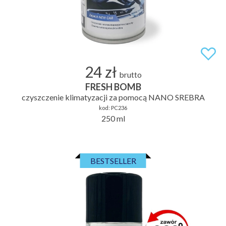
24 zł
brutto
FRESH BOMB
czyszczenie klimatyzacji za pomocą NANO SREBRA
kod:
PC236
250 ml
BESTSELLER