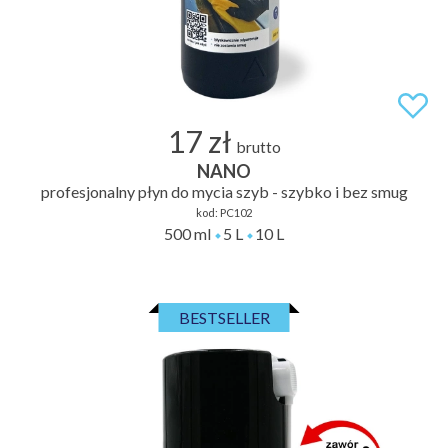
17 zł
brutto
NANO
profesjonalny płyn do mycia szyb - szybko i bez smug
kod:
PC102
500 ml
5 L
10 L
BESTSELLER