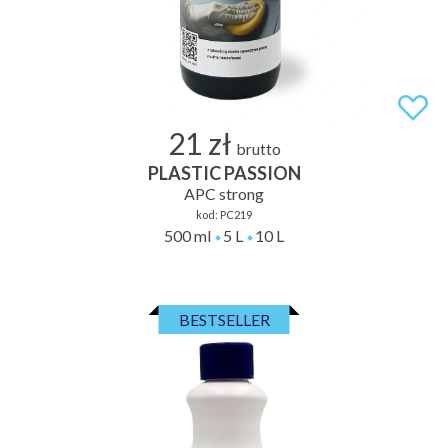
21 zł
brutto
PLASTIC PASSION
APC strong
kod:
PC219
500 ml
5 L
10 L
BESTSELLER