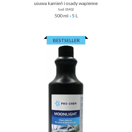
usuwa kamień i osady wapienne
kod:
EM02
500 ml
5 L
BESTSELLER