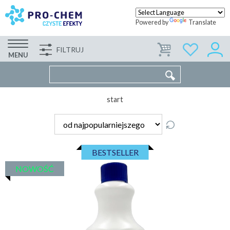
Powered by
Translate
FILTRUJ
FIRMA
WSPÓŁPRACA
KONTAKT
MENU
start
BESTSELLER
NOWOŚĆ