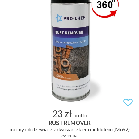
23 zł
brutto
RUST REMOVER
mocny odrdzewiacz z dwusiarczkiem molibdenu (MoS2)
kod:
PC028