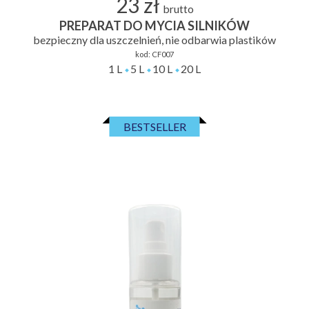
23 zł
brutto
PREPARAT DO MYCIA SILNIKÓW
bezpieczny dla uszczelnień, nie odbarwia plastików
kod:
CF007
1 L
5 L
10 L
20 L
BESTSELLER