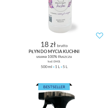
18 zł
brutto
PŁYN DO MYCIA KUCHNI
usuwa 100% tłuszczu
kod:
EM01
500 ml
1 L
5 L
BESTSELLER