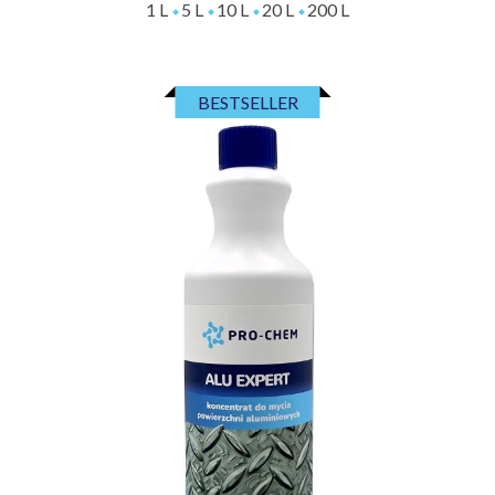
1 L
5 L
10 L
20 L
200 L
BESTSELLER