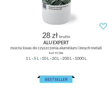
28 zł
brutto
ALU EXPERT
mocny kwas do czyszczenia aluminium i innych metali
kod:
PC006
1 L
5 L
10 L
20 L
200 L
1000 L
BESTSELLER