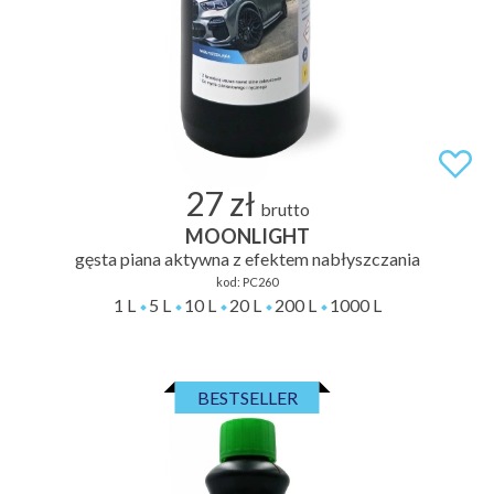
27 zł
brutto
MOONLIGHT
gęsta piana aktywna z efektem nabłyszczania
kod:
PC260
1 L
5 L
10 L
20 L
200 L
1000 L
BESTSELLER