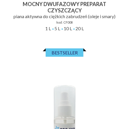
MOCNY DWUFAZOWY PREPARAT
CZYSZCZĄCY
piana aktywna do ciężkich zabrudzeń (oleje i smary)
kod:
CF008
1 L
5 L
10 L
20 L
BESTSELLER