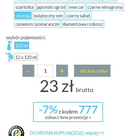
szarlotka
japoński ogród
new car
czarne winogrona
obsesja
świąteczny sen
czarny sabat
cynamon i pomarańcze
diamentowa rozkosz
wybór pojemności:
120 ml
12 x 120 ml
-
+
do koszyka
23 zł
brutto
-7%
777
z kodem
zobacz inne promocje »
OCHRONA KUPUJĄCEGO, więcej >>