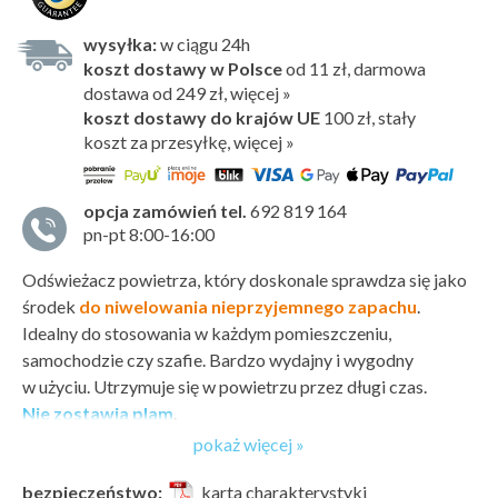
wysyłka:
w ciągu 24h
koszt dostawy w Polsce
od 11 zł, darmowa
dostawa od 249 zł, więcej »
koszt dostawy do krajów UE
100 zł,
stały
koszt za przesyłkę, więcej »
opcja zamówień tel.
692 819 164
pn-pt 8:00-16:00
Odświeżacz powietrza, który doskonale sprawdza się jako
środek
do niwelowania nieprzyjemnego zapachu
.
Idealny do stosowania w każdym pomieszczeniu,
samochodzie czy szafie. Bardzo wydajny i wygodny
w użyciu. Utrzymuje się w powietrzu przez długi czas.
Nie zostawia plam
.
pokaż więcej »
Kompozycja zapachowa
Głęboki i hipnotyzujący aromat, w którym przeplatają się
bezpieczeństwo:
karta charakterystyki