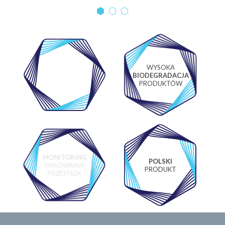
WYSOKA
WŁASNE
BIODEGRADACJA
LABORATORIUM
PRODUKTÓW
MONITORING
POLSKI
PAKOWANIA
PRODUKT
PRZESYŁEK