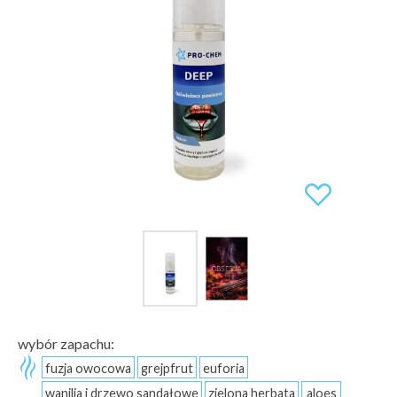
wybór zapachu:
fuzja owocowa
grejpfrut
euforia
wanilia i drzewo sandałowe
zielona herbata
aloes