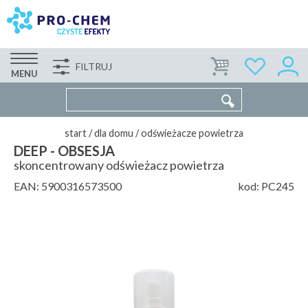
FILTRUJ
FIRMA
WSPÓŁPRACA
KONTAKT
MENU
start
/
dla domu
/
odświeżacze powietrza
DEEP - OBSESJA
skoncentrowany odświeżacz powietrza
EAN:
5900316573500
kod:
PC245