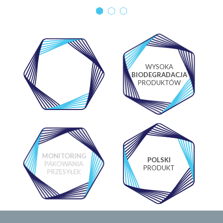
WYSOKA
WŁASNE
BIODEGRADACJA
LABORATORIUM
PRODUKTÓW
MONITORING
POLSKI
PAKOWANIA
PRODUKT
PRZESYŁEK