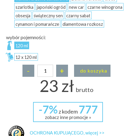
szarlotka
japoński ogród
new car
czarne winogrona
obsesja
świąteczny sen
czarny sabat
cynamon i pomarańcze
diamentowa rozkosz
wybór pojemności:
120 ml
12 x 120 ml
-
+
do koszyka
23 zł
brutto
-7%
777
z kodem
zobacz inne promocje »
OCHRONA KUPUJĄCEGO, więcej >>