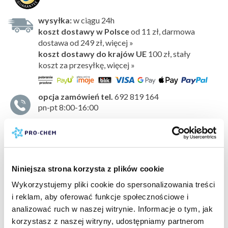
wysyłka:
w ciągu 24h
koszt dostawy w Polsce
od 11 zł, darmowa
dostawa od 249 zł, więcej »
koszt dostawy do krajów UE
100 zł,
stały
koszt za przesyłkę, więcej »
opcja zamówień tel.
692 819 164
pn-pt 8:00-16:00
Odświeżacz powietrza
, który doskonale sprawdza się
jako środek
do niwelowania nieprzyjemnego zapachu
.
Idealny do stosowania w każdym pomieszczeniu,
samochodzie czy szafie. Bardzo wydajny i wygodny
Niniejsza strona korzysta z plików cookie
w użyciu. Utrzymuje się w powietrzu przez długi czas.
Wykorzystujemy pliki cookie do spersonalizowania treści
Nie zostawia plam
.
i reklam, aby oferować funkcje społecznościowe i
pokaż więcej »
Kompozycja zapachowa
analizować ruch w naszej witrynie. Informacje o tym, jak
Ciepła, przytulna mieszanka wanilii i drzewa sandałowego,
korzystasz z naszej witryny, udostępniamy partnerom
bezpieczeństwo:
karta charakterystyki