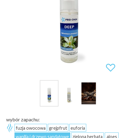
wybór zapachu:
fuzja owocowa
grejpfrut
euforia
wanilia i drzewo sandałowe
zielona herbata
aloes