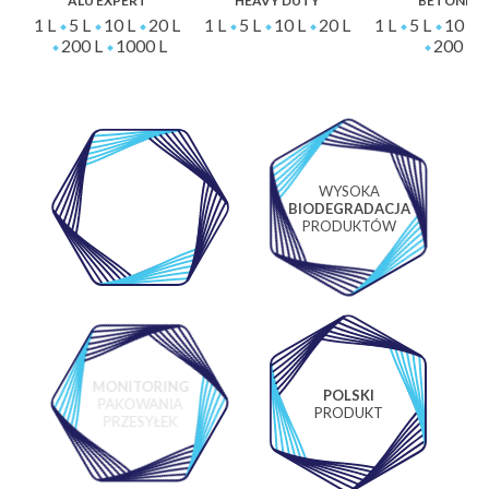
ALU EXPERT
HEAVY DUTY
BETONIX
1 L
5 L
10 L
20 L
1 L
5 L
10 L
20 L
1 L
5 L
10 L
200 L
1000 L
200 L
WYSOKA
WŁASNE
BIODEGRADACJA
LABORATORIUM
PRODUKTÓW
MONITORING
POLSKI
PAKOWANIA
PRODUKT
PRZESYŁEK