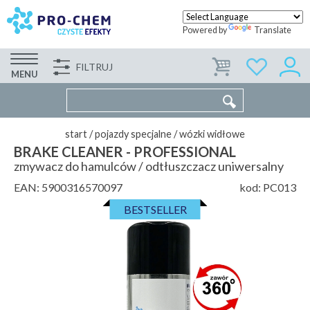
Powered by
Translate
FILTRUJ
FIRMA
WSPÓŁPRACA
KONTAKT
MENU
start
/
pojazdy specjalne
/
wózki widłowe
BRAKE CLEANER - PROFESSIONAL
zmywacz do hamulców / odtłuszczacz uniwersalny
EAN:
5900316570097
kod:
PC013
BESTSELLER