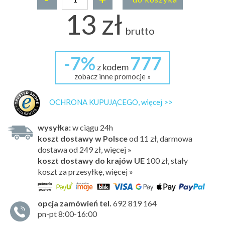
13 zł
brutto
-7%
777
z kodem
zobacz inne promocje »
OCHRONA KUPUJĄCEGO, więcej >>
wysyłka:
w ciągu 24h
koszt dostawy w Polsce
od 11 zł, darmowa
dostawa od 249 zł, więcej »
koszt dostawy do krajów UE
100 zł,
stały
koszt za przesyłkę, więcej »
opcja zamówień tel.
692 819 164
pn-pt 8:00-16:00