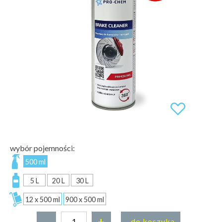
wybór pojemności:
500 ml
5 L
20 L
30 L
12 x 500 ml
900 x 500 ml
-
+
do koszyka