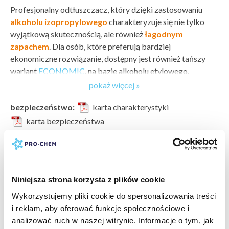
Profesjonalny odtłuszczacz, który dzięki zastosowaniu
alkoholu izopropylowego
charakteryzuje się nie tylko
wyjątkową skutecznością, ale również
łagodnym
zapachem
. Dla osób, które preferują bardziej
ekonomiczne rozwiązanie, dostępny jest również tańszy
wariant
ECONOMIC
, na bazie alkoholu etylowego.
pokaż więcej »
Produkt jest przeznaczony do
usuwania tłuszczu, oleju
i innych tłustych zabrudzeń
. Polecany jest do
bezpieczeństwo:
karta charakterystyki
odtłuszczania powierzchni, takich jak:
karta bezpieczeństwa
producent:
PRO-CHEM
tarcze hamulcowe
marka:
PRO-CHEM
sprzęgła
typ zabrudzenia:
oleje i smary »
,
tłuszcze »
bębny hamulcowe
powierzchnia do wyczyszczenia:
aluminium i inne metale
pompy paliwowe
Niniejsza strona korzysta z plików cookie
pokaż więcej »
»
skrzynie biegów
rodzaj czyszczenia:
gruntowne bieżące odtłuszczanie
Wykorzystujemy pliki cookie do spersonalizowania treści
metalowe elementy silnika
typ czyszczenia:
specjalistyczne domowe
i reklam, aby oferować funkcje społecznościowe i
Usuwa zapieczone i przywarte smary, pozostawiając czystą
rodzaj obiektu do wyczyszczenia:
części samochodowe
analizować ruch w naszej witrynie. Informacje o tym, jak
i suchą powierzchnię.
Nie zawiera acetonu
.