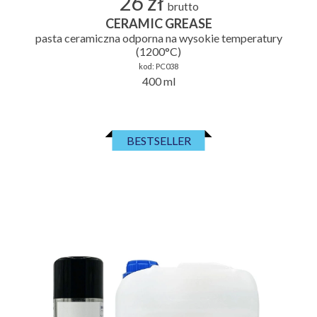
26 zł
brutto
CERAMIC GREASE
pasta ceramiczna odporna na wysokie temperatury
(1200°C)
kod:
PC038
400 ml
BESTSELLER