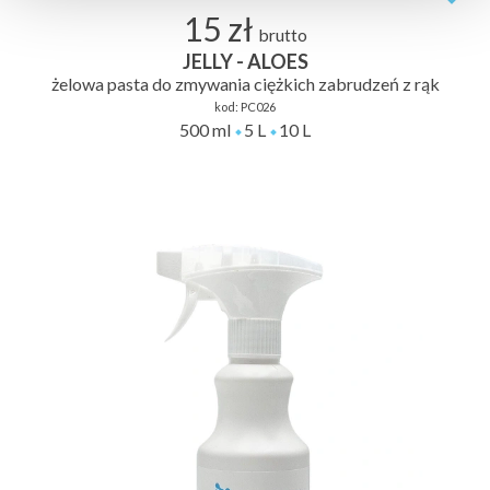
15 zł
brutto
JELLY - ALOES
żelowa pasta do zmywania ciężkich zabrudzeń z rąk
kod:
PC026
500 ml
5 L
10 L