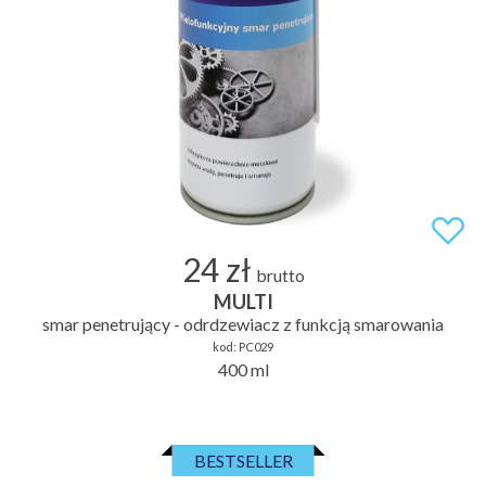
24 zł
brutto
MULTI
smar penetrujący - odrdzewiacz z funkcją smarowania
kod:
PC029
400 ml
BESTSELLER