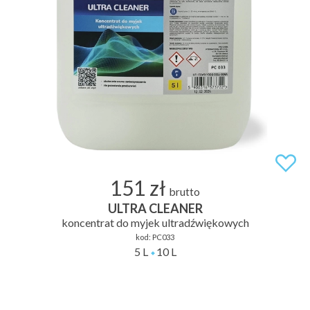
151 zł
brutto
ULTRA CLEANER
koncentrat do myjek ultradźwiękowych
kod:
PC033
5 L
10 L