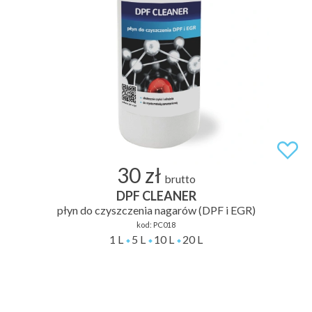
30 zł
brutto
DPF CLEANER
płyn do czyszczenia nagarów (DPF i EGR)
kod:
PC018
1 L
5 L
10 L
20 L