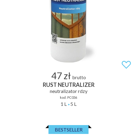
47 zł
brutto
RUST NEUTRALIZER
neutralizator rdzy
kod:
PC036
1 L
5 L
BESTSELLER