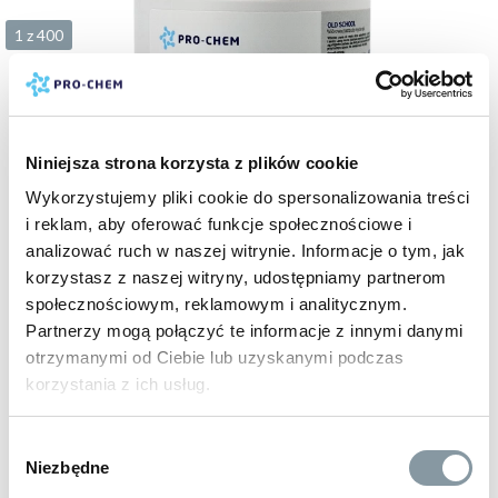
1 z 400
Niniejsza strona korzysta z plików cookie
Wykorzystujemy pliki cookie do spersonalizowania treści
i reklam, aby oferować funkcje społecznościowe i
analizować ruch w naszej witrynie. Informacje o tym, jak
15 zł
korzystasz z naszej witryny, udostępniamy partnerom
brutto
społecznościowym, reklamowym i analitycznym.
OLD SCHOOL
Partnerzy mogą połączyć te informacje z innymi danymi
wiórowa pasta do mycia rąk
otrzymanymi od Ciebie lub uzyskanymi podczas
kod:
PC035
500 g
5 kg
9 kg
korzystania z ich usług.
Wybór
Niezbędne
zgody