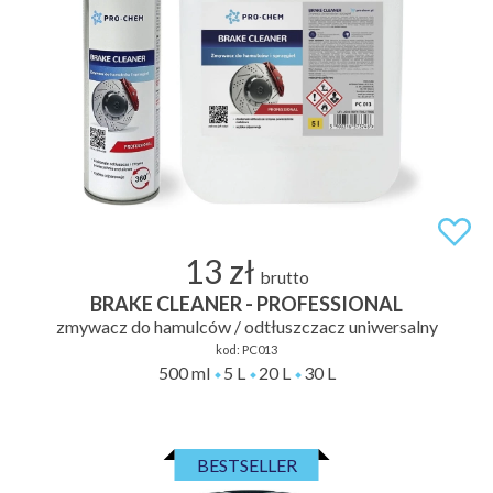
13 zł
brutto
BRAKE CLEANER - PROFESSIONAL
zmywacz do hamulców / odtłuszczacz uniwersalny
kod:
PC013
500 ml
5 L
20 L
30 L
BESTSELLER