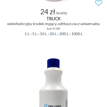
24 zł
brutto
TRUCK
wielofunkcyjny środek myjący, odtłuszczacz uniwersalny
kod:
PC007
1 L
5 L
10 L
20 L
200 L
1000 L