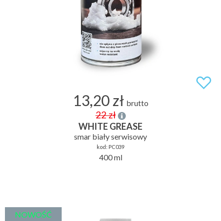
13,20 zł
brutto
22 zł
WHITE GREASE
smar biały serwisowy
kod:
PC039
400 ml
NOWOŚĆ