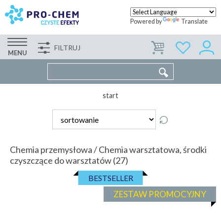
Powered by
Translate
FILTRUJ
FIRMA
WSPÓŁPRACA
KONTAKT
MENU
start
Chemia przemysłowa / Chemia warsztatowa, środki
czyszczące do warsztatów (27)
BESTSELLER
ZESTAW PROMOCYJNY