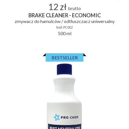
12 zł
brutto
BRAKE CLEANER - ECONOMIC
zmywacz do hamulców / odtłuszczacz uniwersalny
kod:
PC012
500 ml
BESTSELLER