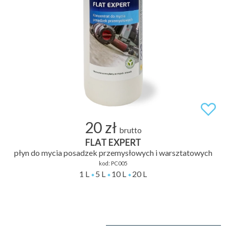
20 zł
brutto
FLAT EXPERT
płyn do mycia posadzek przemysłowych i warsztatowych
kod:
PC005
1 L
5 L
10 L
20 L