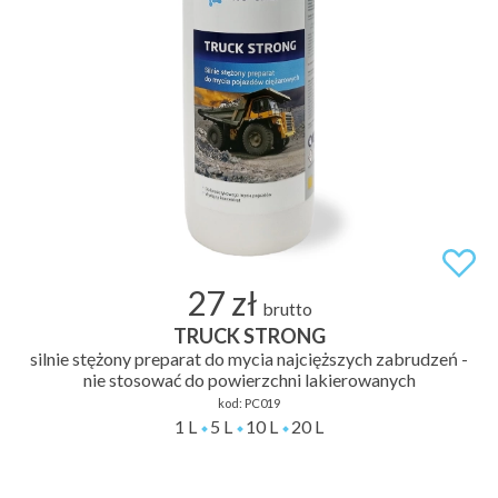
27 zł
brutto
TRUCK STRONG
silnie stężony preparat do mycia najcięższych zabrudzeń -
nie stosować do powierzchni lakierowanych
kod:
PC019
1 L
5 L
10 L
20 L