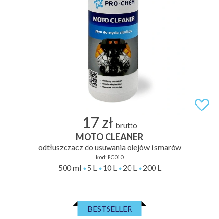
17 zł
brutto
MOTO CLEANER
odtłuszczacz do usuwania olejów i smarów
kod:
PC010
500 ml
5 L
10 L
20 L
200 L
BESTSELLER