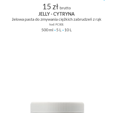
15 zł
brutto
JELLY - CYTRYNA
żelowa pasta do zmywania ciężkich zabrudzeń z rąk
kod:
PC001
500 ml
5 L
10 L