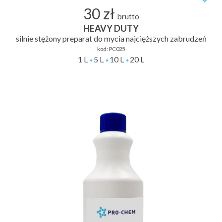
30 zł
brutto
HEAVY DUTY
silnie stężony preparat do mycia najcięższych zabrudzeń
kod:
PC025
1 L
5 L
10 L
20 L