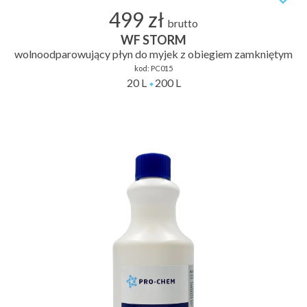
499 zł
brutto
WF STORM
wolnoodparowujący płyn do myjek z obiegiem zamkniętym
kod:
PC015
20 L
200 L